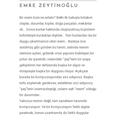
EMRE ZEYTİNOĞLU
Bir resim bize ne anlatır? Belki ilk bakışta birtakım
olaylar, durumlar, kişiler, doğa parçaları, mekânlar
vb… Sonra bunlar hakkında oluşturulmuş biçimlerin
birbirleriyle kurdukları ilişkiler… Tüm bunlardan da bir
duygu çıkartmamızı ister resim… Basitçe öne
sürülmüş gibi görülen bu tanım, aslında resmin
derinine açılan, giderek onun yapısını belirleyen bir
yolun da işaretidir; resimdeki “şey”lerin bir araya
gelişlerinin her defasında başka bir algısı ve
dolayısıyla başka bir duygusu oluşur. Açıkçası
burada bir kompozisyondan söz ediyoruz. Başka
türlü söylemek gerekirse, estetikten söz ediyoruz;
“şey”lerin önemsizleştiği, onların salt “resim” olduğu
bir durumdan…
Yalnızca resmin değil, tüm sanatların tanımıdır
kompozisyon. Ve bir kompozisyon farklı algılar
yaratmak, bunun uzantısında da farklı duygular