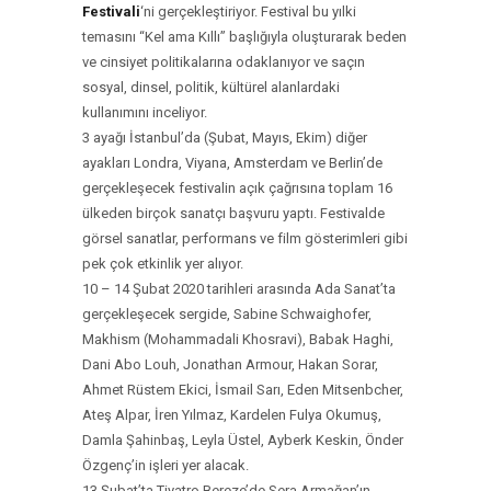
Festivali
‘ni gerçekleştiriyor. Festival bu yılki
temasını “Kel ama Kıllı” başlığıyla oluşturarak beden
ve cinsiyet politikalarına odaklanıyor ve saçın
sosyal, dinsel, politik, kültürel alanlardaki
kullanımını inceliyor.
3 ayağı İstanbul’da (Şubat, Mayıs, Ekim) diğer
ayakları Londra, Viyana, Amsterdam ve Berlin’de
gerçekleşecek festivalin açık çağrısına toplam 16
ülkeden birçok sanatçı başvuru yaptı. Festivalde
görsel sanatlar, performans ve film gösterimleri gibi
pek çok etkinlik yer alıyor.
10 – 14 Şubat 2020 tarihleri arasında Ada Sanat’ta
gerçekleşecek sergide, Sabine Schwaighofer,
Makhism (Mohammadali Khosravi), Babak Haghi,
Dani Abo Louh, Jonathan Armour, Hakan Sorar,
Ahmet Rüstem Ekici, İsmail Sarı, Eden Mitsenbcher,
Ateş Alpar, İren Yılmaz, Kardelen Fulya Okumuş,
Damla Şahinbaş, Leyla Üstel, Ayberk Keskin, Önder
Özgenç’in işleri yer alacak.
13 Şubat’ta Tiyatro Bereze’de Sera Armağan’ın