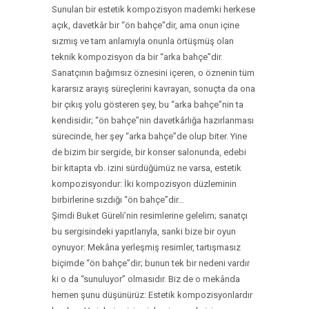
Sunulan bir estetik kompozisyon mademki herkese
açık, davetkâr bir “ön bahçe”dir, ama onun içine
sızmış ve tam anlamıyla onunla örtüşmüş olan
teknik kompozisyon da bir “arka bahçe”dir.
Sanatçının bağımsız öznesini içeren, o öznenin tüm
kararsız arayış süreçlerini kavrayan, sonuçta da ona
bir çıkış yolu gösteren şey, bu “arka bahçe”nin ta
kendisidir; “ön bahçe”nin davetkârlığa hazırlanması
sürecinde, her şey “arka bahçe”de olup biter. Yine
de bizim bir sergide, bir konser salonunda, edebi
bir kitapta vb. izini sürdüğümüz ne varsa, estetik
kompozisyondur: İki kompozisyon düzleminin
birbirlerine sızdığı “ön bahçe”dir…
Şimdi Buket Güreli’nin resimlerine gelelim; sanatçı
bu sergisindeki yapıtlarıyla, sanki bize bir oyun
oynuyor: Mekâna yerleşmiş resimler, tartışmasız
biçimde “ön bahçe”dir; bunun tek bir nedeni vardır
ki o da “sunuluyor” olmasıdır. Biz de o mekânda
hemen şunu düşünürüz: Estetik kompozisyonlardır