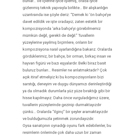
bunlar… Ve içlerine iyice işlemiş, orada iyice
gizlenmiş teknik yapısıyla birlikte… Bir alışkanlığın
uzantısında ise şöyle deriz: “Demek ki ‘ön bahçe’ye
davet edildik ve işte oradayız; zaten estetik bir
kompozisyonda ‘arka bahçe’yi görebilmemiz
mümkün değil, gerekli de değil.” Tuvallerin
yüzeylerine yayılmış biçimlere, onların bir
kompozisyona nasıl uyarlandığına bakarız. Oralarda
gördüklerimiz, bir bahçe, bir orman, birkaç insan ve
hayvan figürü ve bazı eşyalardır. Belki biraz basit
buluruz bunları… Resimler ne anlatmaktadır? Çok
açık itiraf etmeliyiz ki bu kompozisyonların bizi
sarstığı, deneyim ve duygu dünyamızı derinleştirdiği
ya da olmadık durumlarla yüz yüze bıraktığı gibi bir
hisse kapılmayız. Daha önce vurguladığımız üzere,
tuvallerin yüzeylerinde gezinip durmaktayızdır
çünkü… Oralarda “ilginç” bir şeyler aramaktayızdır
ve bulduğumuzla yetinmek zorundayızdır.
Oysa sanatçının oynadığı oyunu fark edebilenler, bu
resimlerin önlerinde çok daha uzun bir zaman