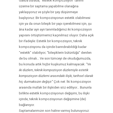
Galiba burada, “estetik kompozisyon” tanımı
üzerine bir saptama yapabilme olanağına
yaklaşıyoruz ve şöyle bir şey düşünmeye
başlıyoruz: Bir kompozisyonun estetik olabilmesi
için ya da onun bileşik bir yapı içerebilmesi için, şu
âna kadar ayrı ayrı tanımladığımız iki kompozisyon
yapısını örtüştürmemiz kaçınılmaz oluyor. Daha açık
bir ifadeyle: Estetik bir kompozisyon, teknik
kompozisyonu da içinde barındırabildiği kadar
“estetik” olabiliyor; “bileşiklerin bütünlüğü” denilen
de bu olmalı… Ve son tümceyi de okuduğumuzda,
bu konuda artık hiçbir kuşkumuz kalmayacak:
“Ve
iki düzlem, teknik kompozisyon düzlemiyle estetik
kompozisyon düzlemi arasındaki ilişki, tarihsel olarak
hiç durmaksızın değişir.”
Çok net: İki kompozisyon
arasında mutlak bir ilişkiden söz ediliyor…
Bununla
birlikte estetik kompozisyonun değişimi, bu ilişki
içinde, teknik kompozisyonun değişimine (de)
bağlanıyor.
Saptamalarımızın son haline varmış bulunuyoruz: