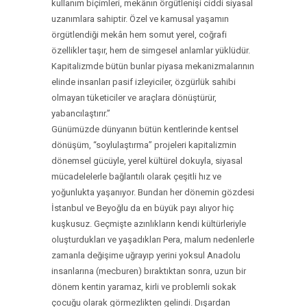
kullanım biçimleri, mekânın örgütlenişi ciddi siyasal
uzanımlara sahiptir. Özel ve kamusal yaşamın
örgütlendiği mekân hem somut yerel, coğrafi
özellikler taşır, hem de simgesel anlamlar yüklüdür.
Kapitalizmde bütün bunlar piyasa mekanizmalarının
elinde insanları pasif izleyiciler, özgürlük sahibi
olmayan tüketiciler ve araçlara dönüştürür,
yabancılaştırır.”
Günümüzde dünyanın bütün kentlerinde kentsel
dönüşüm, “soylulaştırma” projeleri kapitalizmin
dönemsel gücüyle, yerel kültürel dokuyla, siyasal
mücadelelerle bağlantılı olarak çeşitli hız ve
yoğunlukta yaşanıyor. Bundan her dönemin gözdesi
İstanbul ve Beyoğlu da en büyük payı alıyor hiç
kuşkusuz. Geçmişte azınlıkların kendi kültürleriyle
oluşturdukları ve yaşadıkları Pera, malum nedenlerle
zamanla değişime uğrayıp yerini yoksul Anadolu
insanlarına (mecburen) bıraktıktan sonra, uzun bir
dönem kentin yaramaz, kirli ve problemli sokak
çocuğu olarak görmezlikten gelindi. Dışardan