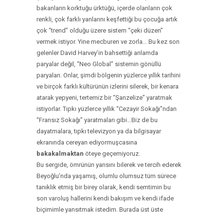
bakanların korktuğu ürktüğü, içerde olanların çok
renkli, çok farklı yanlarını keşfettiği bu çocuğa artık
çok “trend” olduğu üzere sistem “çeki düzen”
vermek istiyor. Yine mecburen ve zorla… Bu kez son
gelenler David Harvey’in bahsettiği anlamda
paryalar değil, “Neo Global” sistemin gönüllü
paryaları. Onlar, şimdi bölgenin yüzlerce yıllık tarihini
ve birçok farklı kültürünün izlerini silerek, bir kenara
atarak yepyeni, tertemiz bir “Şanzelize” yaratmak
istiyorlar. Tıpkı yüzlerce yıllık “Cezayir Sokağı”ndan
“Fransız Sokağı” yaratmaları gibi…Biz de bu
dayatmalara, tıpkı televizyon ya da bilgisayar
ekranında cereyan ediyormuşcasına
bakakalmaktan
öteye geçemiyoruz.
Bu sergide, ömrünün yarısını bilerek ve tercih ederek
Beyoğlu’nda yaşamış, olumlu olumsuz tüm sürece
tanıklık etmiş bir birey olarak, kendi semtimin bu
son varoluş hallerini kendi bakışım ve kendi ifade
biçimimle yansıtmak istedim. Burada üst üste