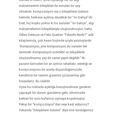
malzemesinin bileşikleri ile sunulan bir şey
olmalıdır; kompozisyon ise o bileşiklerin bütünü
halinde, herkese açılmış davetkâr bir “ön bahçe”dir.
Evet, hiç kuşku yoktur ki bu sunulan “ön bahçe”, algı
malzemelerinin bileşikleriyle oluşturulmuştur; hatta
Gilles Deleuze ve Felix Guattari “Felsefe Nedir?” adlı
kitaplarında, çok kesin biçimde şöyle yazmışlardır:
“Kompozisyon, yine kompozisyon, bu sanatın tek
tanımıdır. Kompozisyon estetiktir ve bileşiklerle
oluşturulmamış şey bir sanat yapıtı değildir.”
İki
yazarın tümceleri bir an içimizi rahatlatır; estetiği ve
kompozisyonu bir arada düşündüğümüzde,
kendimizi bir resmin gizemini çözüvermiş gibi
hissederiz. Bu olabilir.
Oysa bu noktada açıklığa kavuşturulması gereken
çapraşık bir durum gündeme gelir, zihnimizde
beliren bir soru kafamızı oymaya koyulmuştur:
Pekiyi bir “kompozisyon”dan neyi kast ediyoruz?
Yukarıda “bileşiklerin bütünü” diye öne sürdüğümüz