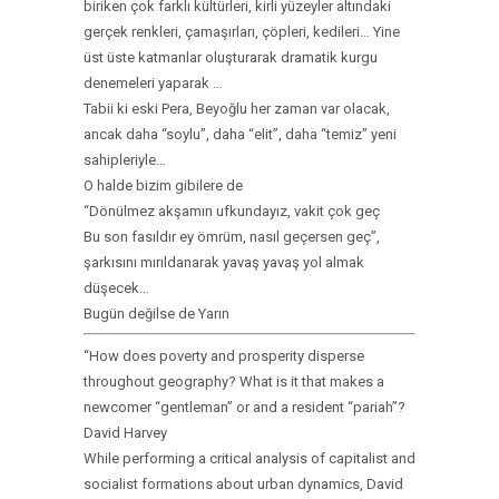
biriken çok farklı kültürleri, kirli yüzeyler altındaki
gerçek renkleri, çamaşırları, çöpleri, kedileri… Yine
üst üste katmanlar oluşturarak dramatik kurgu
denemeleri yaparak …
Tabii ki eski Pera, Beyoğlu her zaman var olacak,
ancak daha “soylu”, daha “elit”, daha “temiz” yeni
sahipleriyle…
O halde bizim gibilere de
“Dönülmez akşamın ufkundayız, vakit çok geç
Bu son fasıldır ey ömrüm, nasıl geçersen geç”,
şarkısını mırıldanarak yavaş yavaş yol almak
düşecek…
Bugün değilse de Yarın
“How does poverty and prosperity disperse
throughout geography? What is it that makes a
newcomer “gentleman” or and a resident “pariah”?
David Harvey
While performing a critical analysis of capitalist and
socialist formations about urban dynamics, David