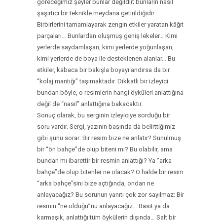
göreceğimiz şeyler bunlar değildir; bunların nasıl
şaşırtıcı bir teknikle meydana getirildiğidir:
Birbirlerini tamamlayarak zengin etkiler yaratan kâğıt
parçaları… Bunlardan oluşmuş geniş lekeler… Kimi
yerlerde saydamlaşan, kimi yerlerde yoğunlaşan,
kimi yerlerde de boya ile desteklenen alanlar… Bu
etkiler, kabaca bir bakışla boyayı andırsa da bir
“kolaj mantığı” taşımaktadır. Dikkatli bir izleyici
bundan böyle, o resimlerin hangi öyküleri anlattığına
değil de “nasıl” anlattığına bakacaktır.
Sonuç olarak, bu serginin izleyiciye sorduğu bir
soru vardır. Sergi, yazının başında da belirttiğimiz
gibi şunu sorar: Bir resim bize ne anlatır? Sunulmuş
bir “ön bahçe”de olup biteni mi? Bu olabilir, ama
bundan mı ibarettir bir resmin anlattığı? Ya “arka
bahçe”de olup bitenler ne olacak? O halde bir resim
“arka bahçe”sini bize açtığında, ondan ne
anlayacağız? Bu sorunun yanıtı çok zor sayılmaz: Bir
resmin “ne olduğu”nu anlayacağız… Basit ya da
karmaşık, anlattığı tüm öykülerin dışında… Salt bir