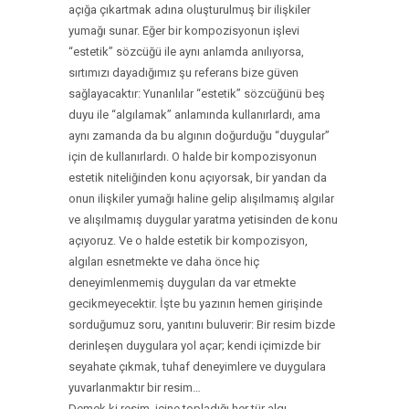
açığa çıkartmak adına oluşturulmuş bir ilişkiler
yumağı sunar. Eğer bir kompozisyonun işlevi
“estetik” sözcüğü ile aynı anlamda anılıyorsa,
sırtımızı dayadığımız şu referans bize güven
sağlayacaktır: Yunanlılar “estetik” sözcüğünü beş
duyu ile “algılamak” anlamında kullanırlardı, ama
aynı zamanda da bu algının doğurduğu “duygular”
için de kullanırlardı. O halde bir kompozisyonun
estetik niteliğinden konu açıyorsak, bir yandan da
onun ilişkiler yumağı haline gelip alışılmamış algılar
ve alışılmamış duygular yaratma yetisinden de konu
açıyoruz. Ve o halde estetik bir kompozisyon,
algıları esnetmekte ve daha önce hiç
deneyimlenmemiş duyguları da var etmekte
gecikmeyecektir. İşte bu yazının hemen girişinde
sorduğumuz soru, yanıtını buluverir: Bir resim bizde
derinleşen duygulara yol açar; kendi içimizde bir
seyahate çıkmak, tuhaf deneyimlere ve duygulara
yuvarlanmaktır bir resim…
Demek ki resim, içine topladığı her tür algı