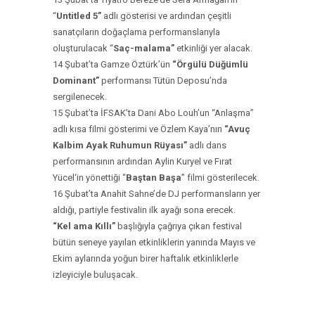
“
Untitled 5”
adlı gösterisi ve ardından çeşitli
sanatçıların doğaçlama performanslarıyla
oluşturulacak “
Saç-malama”
etkinliği yer alacak.
14 Şubat’ta Gamze Öztürk’ün
“Örgülü Düğümlü
Dominant”
performansı Tütün Deposu’nda
sergilenecek.
15 Şubat’ta İFSAK’ta Dani Abo Louh’un “Anlaşma”
adlı kısa filmi gösterimi ve Özlem Kaya’nın
“Avuç
Kalbim Ayak Ruhumun Rüyası”
adlı dans
performansının ardından Aylin Kuryel ve Fırat
Yücel‘in yönettiği “
Baştan Başa
” filmi gösterilecek.
16 Şubat’ta Anahit Sahne’de DJ performansların yer
aldığı, partiyle festivalin ilk ayağı sona erecek.
“Kel ama Kıllı”
başlığıyla çağrıya çıkan festival
bütün seneye yayılan etkinliklerin yanında Mayıs ve
Ekim aylarında yoğun birer haftalık etkinliklerle
izleyiciyle buluşacak.