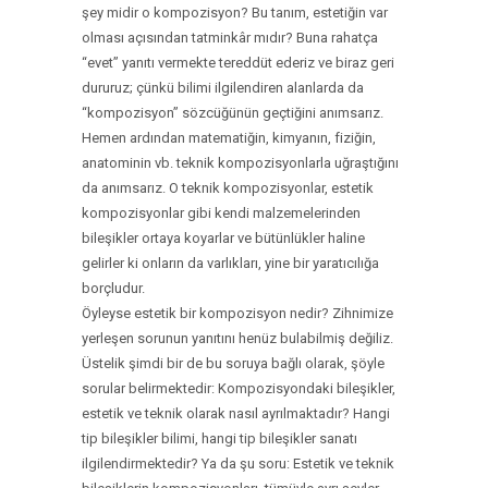
şey midir o kompozisyon? Bu tanım, estetiğin var
olması açısından tatminkâr mıdır? Buna rahatça
“evet” yanıtı vermekte tereddüt ederiz ve biraz geri
dururuz; çünkü bilimi ilgilendiren alanlarda da
“kompozisyon” sözcüğünün geçtiğini anımsarız.
Hemen ardından matematiğin, kimyanın, fiziğin,
anatominin vb. teknik kompozisyonlarla uğraştığını
da anımsarız. O teknik kompozisyonlar, estetik
kompozisyonlar gibi kendi malzemelerinden
bileşikler ortaya koyarlar ve bütünlükler haline
gelirler ki onların da varlıkları, yine bir yaratıcılığa
borçludur.
Öyleyse estetik bir kompozisyon nedir? Zihnimize
yerleşen sorunun yanıtını henüz bulabilmiş değiliz.
Üstelik şimdi bir de bu soruya bağlı olarak, şöyle
sorular belirmektedir: Kompozisyondaki bileşikler,
estetik ve teknik olarak nasıl ayrılmaktadır? Hangi
tip bileşikler bilimi, hangi tip bileşikler sanatı
ilgilendirmektedir? Ya da şu soru: Estetik ve teknik