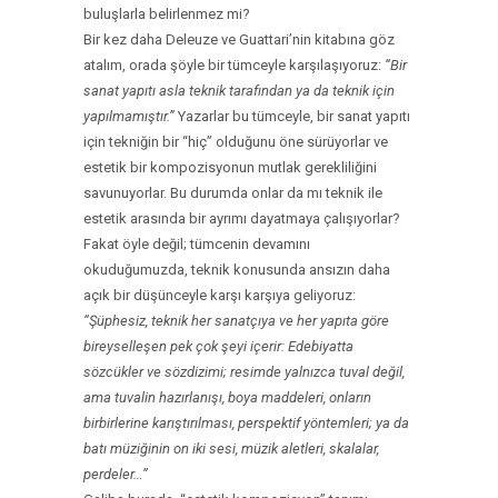
buluşlarla belirlenmez mi?
Bir kez daha Deleuze ve Guattari’nin kitabına göz
atalım, orada şöyle bir tümceyle karşılaşıyoruz:
“Bir
sanat yapıtı asla teknik tarafından ya da teknik için
yapılmamıştır.”
Yazarlar bu tümceyle, bir sanat yapıtı
için tekniğin bir “hiç” olduğunu öne sürüyorlar ve
estetik bir kompozisyonun mutlak gerekliliğini
savunuyorlar. Bu durumda onlar da mı teknik ile
estetik arasında bir ayrımı dayatmaya çalışıyorlar?
Fakat öyle değil; tümcenin devamını
okuduğumuzda, teknik konusunda ansızın daha
açık bir düşünceyle karşı karşıya geliyoruz:
“Şüphesiz, teknik her sanatçıya ve her yapıta göre
bireyselleşen pek çok şeyi içerir: Edebiyatta
sözcükler ve sözdizimi; resimde yalnızca tuval değil,
ama tuvalin hazırlanışı, boya maddeleri, onların
birbirlerine karıştırılması, perspektif yöntemleri; ya da
batı müziğinin on iki sesi, müzik aletleri, skalalar,
perdeler…”