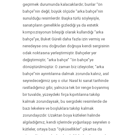
geçirmek durumunda kalacaklardır; bunlar “ön
bahçe”nin değil, büyük ölçüde “arka bahçe”nin
sunulduğu resimlerdir. Başka türlü söyleyişle,
sanatçıların genellikle gizlediği ya da estetik
kompozisyonun bileşiği olarak kullandığı “arka
bahçe”ye, Buket Güreli daha fazla izin vermiş ve
neredeyse onu doğrudan doğruya kendi sergisinin
odak noktasına yerleştirmiştir. Bahçeler yer
değiştirmiştir; “arka bahçe” “ön bahçe”ye
dönüştürülmüştür. O zaman biz izleyiciler, “arka
bahçe”nin ayrıntılarına dalmak zorunda kalırız, asıl
seyredeceğimiz şey o olur. Nasıl ki sanat tarihinde
rastladığımız gibi, yalnızca tek bir renge boyanmış
bir tuvalde, yüzeydeki fırça kıpırtılarına takılıp
kalmak zorundaysak, bu sergideki resimlerde de
bazı lekelere ve boşluklara takılıp kalmak
zorundayızdır. Uzaktan boya kütleleri halinde
algıladığımız, kendi içlerinde yoğunlaşıp seyrelen o
kütleler, ortaya bazı “öyküsellikler” çıkartsa da