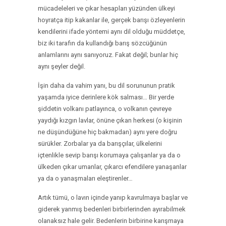
mücadeleleri ve çıkar hesapları yüzünden ülkeyi
hoyratça itip kakanlar ile, gerçek barışı özleyenlerin
kendilerini ifade yöntemi aynı dil olduğu müddetçe,
biz iki tarafın da kullandığı barış sözcüğünün
anlamlarını aynı sanıyoruz. Fakat değil; bunlar hiç
aynı şeyler değil.
İşin daha da vahim yanı, bu dil sorununun pratik
yaşamda iyice derinlere kök salması… Bir yerde
şiddetin volkanı patlayınca, o volkanın çevreye
yaydığı kızgın lavlar, önüne çıkan herkesi (o kişinin
ne düşündüğüne hiç bakmadan) aynı yere doğru
sürükler. Zorbalar ya da barışçılar, ülkelerini
içtenlikle sevip barışı korumaya çalışanlar ya da o
ülkeden çıkar umanlar, çıkarcı efendilere yanaşanlar
ya da o yanaşmaları eleştirenler…
Artık tümü, o lavın içinde yanıp kavrulmaya başlar ve
giderek yanmış bedenleri birbirlerinden ayırabilmek
olanaksız hale gelir. Bedenlerin birbirine karışmaya