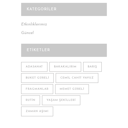
KATEGORILER
Etkinliklerimiz
Güncel
ETIKETLER
ADASANAT
BAKAKALIRIM
BARIŞ
BUKET GÜRELI
CEMIL CAHIT YAVUZ
FRAGMANLAR
MEMET GÜRELI
RUTIN
YAŞAM ŞEKILLERI
ZAMAN AŞIMI