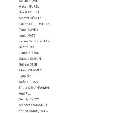
Bülent FİDAN
Hakan GÜREL
Buket GÜRELİ
Memet GÜRELİ
Hakan GÜRSOYTRAK
Taner GÜVEN
Ümit İNATÇI
Ekrem Sami KIZILTAN
Şerif KİNO
Temür KÖRAN
Gamze OLGUN
Gülizar ÖNEN
İrfan ÖNÜRMEN
Eyüp ÖZ
Şefik ÖZCAN
Ender ÖZKAHRAMAN
Anti-Pop
Semih POROY
Menekşe SAMANCI
Yonca SARAÇOĞLU