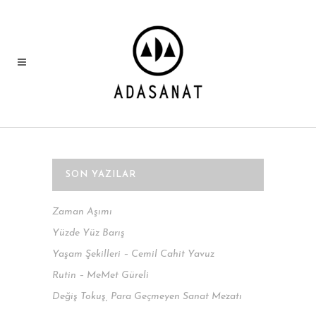
SON YAZILAR
Zaman Aşımı
Yüzde Yüz Barış
Yaşam Şekilleri – Cemil Cahit Yavuz
Rutin – MeMet Güreli
Değiş Tokuş, Para Geçmeyen Sanat Mezatı