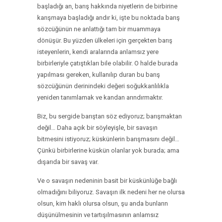
başladığı an, barış hakkında niyetlerin de birbirine
karışmaya başladığı andır ki, işte bu noktada barış
sözcüğünün ne anlattığı tam bir muammaya
dönüşür. Bu yüzden ülkeleri için gerçekten barış
isteyenlerin, kendi aralarında anlamsız yere
birbirleriyle çatıştıkları bile olabilir. O halde burada
yapılması gereken, kullanılıp duran bu barış
sözcüğünün derinindeki değeri soğukkanlılıkla
yeniden tanımlamak ve kandan arındırmaktır.
Biz, bu sergide barıştan söz ediyoruz; barışmaktan
değil… Daha açık bir söyleyişle, bir savaşın
bitmesini istiyoruz; küskünlerin barışmasını değil…
Çünkü birbirlerine küskün olanlar yok burada; ama
dışarıda bir savaş var.
Ve o savaşın nedeninin basit bir küskünlüğe bağlı
olmadığını biliyoruz. Savaşın ilk nedeni her ne olursa
olsun, kim haklı olursa olsun, şu anda bunların
düşünülmesinin ve tartışılmasının anlamsız