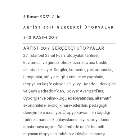
5 Kasım 2017
In
ARTIST 2017 GERÇEKÇI ÜTOPYALAR
4-12 KASIM 2017
ARTIST 2017 GERÇEKÇI ÜTOPYALAR
27. İstanbul Sanat Fuarı, ütopyaları tarihsel,
kavramsal ve güncel olmak üzere üç ana başlık
altında ele alıyor. Sergiler, konserler, performanslar,
tartışmalar, atölyeler, gösterimler ve yayınlarla,
ütopyaları keşfe çıkıyor. 13. yüzyıl Anadolu dervişleri
ve Şeyh Bedreddin’den, Sovyet Avangard’ına;
Cyborglar ve bilim-kurgu edebiyatından, alternatif
ekonomilere; ekolojik hareketlerden, pedagojik
deneyimlere uzanıyor. Ütopya kavramının taşıdığı
farklı zamansallık anlayışlarının siyasi boyutlarını
araştırmaya açıyor. Günümüzde ne tür bir tarih
algısının ütopyaları imkânsız kıldığını anlamayı