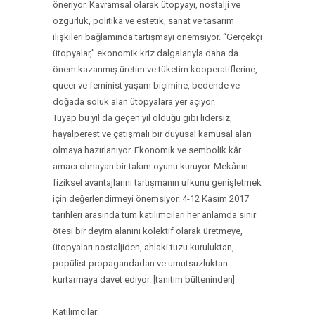
öneriyor. Kavramsal olarak ütopyayı, nostalji ve
özgürlük, politika ve estetik, sanat ve tasarım
ilişkileri bağlamında tartışmayı önemsiyor. “Gerçekçi
ütopyalar,” ekonomik kriz dalgalarıyla daha da
önem kazanmış üretim ve tüketim kooperatiflerine,
queer ve feminist yaşam biçimine, bedende ve
doğada soluk alan ütopyalara yer açıyor.
Tüyap bu yıl da geçen yıl olduğu gibi lidersiz,
hayalperest ve çatışmalı bir duyusal kamusal alan
olmaya hazırlanıyor. Ekonomik ve sembolik kâr
amacı olmayan bir takım oyunu kuruyor. Mekânın
fiziksel avantajlarını tartışmanın ufkunu genişletmek
için değerlendirmeyi önemsiyor. 4-12 Kasım 2017
tarihleri arasında tüm katılımcıları her anlamda sınır
ötesi bir deyim alanını kolektif olarak üretmeye,
ütopyaları nostaljiden, ahlaki tuzu kuruluktan,
popülist propagandadan ve umutsuzluktan
kurtarmaya davet ediyor. [tanıtım bülteninden]
Katılımcılar: