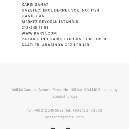
KARŞI SANAT
GAZETECI EROL DERNEK SOK. NO: 11/4
HANIF HAN
MERKEZ
BEYOĞLU
İSTANBUL
212-245 71 53
WWW.KARSI.COM
PAZAR GÜNÜ HARIÇ HER GÜN 11:00-19:00
SAATLERI ARASINDA GEZILEBILIR.
İstiklal Caddesi Aznavur Pasajı No: 108 Kat: 9 34440 Galatasaray
İstanbul Türkiye
Tel : +90 212 245 56 23. Tel : +90 212 245 35 03
adasanats@gmail.com