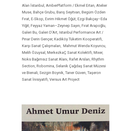
Alan İstanbul, AmberPlatform / Ekmel Ertan, Atelier
Muse, Bahçe Grubu, Barış Seyitvan, Begüm Özden
Fırat, E-Skop, Evrim Hikmet Öğüt, Ezgi Bakçay–Eda
Yiğit, Feyyaz Yaman–Zeynep Sayın, Fırat Arapoğlu,
Galeri Bu, Galeri D’Art, Istanbul Performance Art /
Pınar Derin Gençer, Kadıköy Tüketim Kooperatifi,
Karşı Sanat Çalışmaları, Mahmut Wenda Koyuncu,
Melih Özuysal, MerkezkaÇ Sanat Kolektifi, Mixer,
Noks Bağımsız Sanat Alanı, Rafet Arslan, Rhythm
Section, Robomina, Selanik Çağdaş Sanat Müzesi
ve Bienali, Sezgin Boynik, Taner Güven, Taşeron
Sanat İnisiyatifi, Versus Art Project