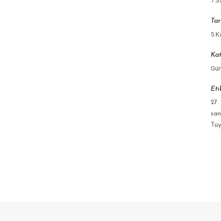
7.S
Tar
5 K
Kat
Gün
Eti
27.
san
Tüy