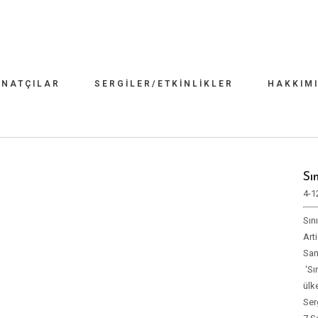
NATÇILAR
SERGILER/ETKINLIKLER
HAKKIM
Sı
4-1
Sın
Art
San
‘Sı
ülk
Ser