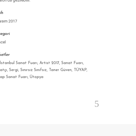
alon’da gezilebilir.
ih
asım 2017
egori
cel
ketler
 İstanbul Sanat Fuarı, Artist 2017, Sanat Fuarı,
atçı, Sergi, Sınırsız Sınıfsız, Taner Güven, TÜYAP,
ap Sanat Fuarı, Ütopya