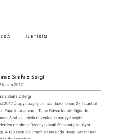
IZDA
İLETIŞIM
nırsız Sınıfsız Sergi
2 kasım 2017
ırsız Sınıfsız Sergi
ist 2017 Ütopya başlığı altında düzenlenen, 27. İstanbul
at Fuarı kapsamında, Taner Güven küratörlüğünde
nırsız Sınıfsız’ adıyla düzenlenen sergiye çeşitli
elerden de olmak üzere yaklaşık 50 sanatçı katılıyor.
gi, 4-12 kasım 2017 tarihleri arasında Tüyap Sanat Fuarı