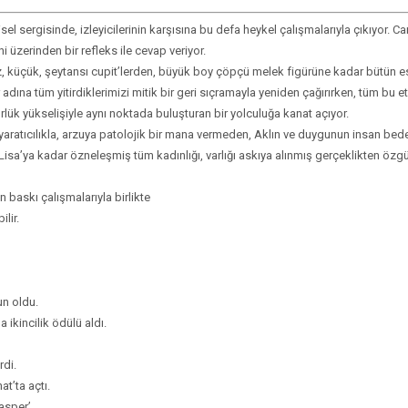
el sergisinde, izleyicilerinin karşısına bu defa heykel çalışmalarıyla çıkıyor. Can
 üzerinden bir refleks ile cevap veriyor.
iz, küçük, şeytansı cupit’lerden, büyük boy çöpçü melek figürüne kadar bütün 
 adına tüm yitirdiklerimizi mitik bir geri sıçramayla yeniden çağırırken, tüm bu e
lük yükselişiyle aynı noktada buluşturan bir yolculuğa kanat açıyor.
aratıcılıkla, arzuya patolojik bir mana vermeden, Aklın ve duygunun insan bed
 Lisa’ya kadar özneleşmiş tüm kadınlığı, varlığı askıya alınmış gerçeklikten öz
 baskı çalışmalarıyla birlikte
lir.
n oldu.
ikincilik ödülü aldı.
rdi.
at’ta açtı.
Casper’