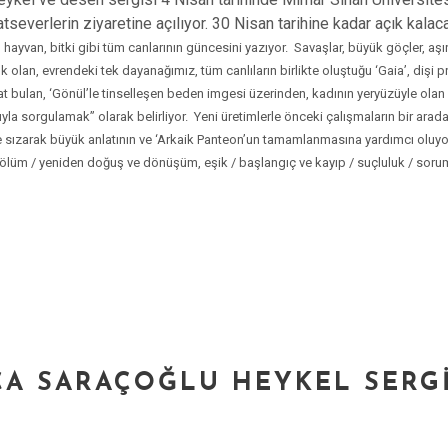
everlerin ziyaretine açılıyor. 30 Nisan tarihine kadar açık kala
ayvan, bitki gibi tüm canlarının güncesini yazıyor.
Savaşlar, büyük göçler, aşır
arlık olan, evrendeki tek dayanağımız, tüm canlıların birlikte oluştuğu ‘Gaia’, di
yat bulan, ‘Gönül’le tinselleşen beden imgesi üzerinden, kadının yeryüzüyle o
ğıyla sorgulamak” olarak belirliyor.
Yeni üretimlerle önceki çalışmaların bir arada
e sızarak büyük anlatının ve ‘Arkaik Panteon’un tamamlanmasına yardımcı oluyor
a / ölüm / yeniden doğuş ve dönüşüm, eşik / başlangıç ve kayıp / suçluluk / sor
CA SARAÇOĞLU HEYKEL SERGI