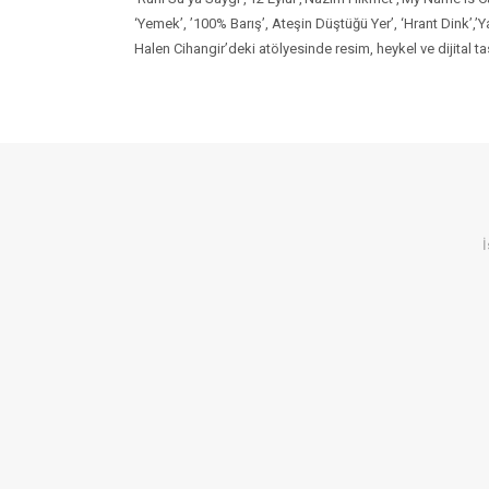
‘Yemek’, ’100% Barış’, Ateşin Düştüğü Yer’, ‘Hrant Dink’,’Y
Halen Cihangir’deki atölyesinde resim, heykel ve dijital t
İ