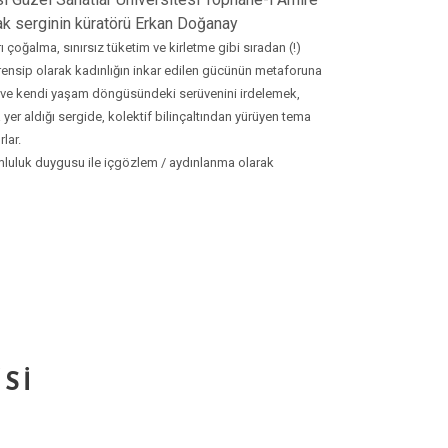
cak serginin küratörü Erkan Doğanay
ı çoğalma, sınırsız tüketim ve kirletme gibi sıradan (!)
şi prensip olarak kadınlığın inkar edilen gücünün metaforuna
lan ve kendi yaşam döngüsündeki serüvenini irdelemek,
 yer aldığı sergide, kolektif bilinçaltından yürüyen tema
lar.
umluluk duygusu ile içgözlem / aydınlanma olarak
SI