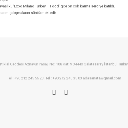
avaşlık’, ‘Expo Milano Turkey – Food’ gibi bir çok karma sergiye katıldı.
asarım çalışmalarını sürdürmektedir.
stiklal Caddesi Aznavur Pasajı No: 108 Kat: 9 34440 Galatasaray İstanbul Türki
Tel : +90 212 245 56 23. Tel : +90 212 245 35 03 adasanats@gmail.com