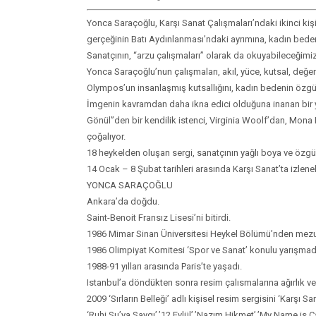
Yonca Saraçoğlu, Karşı Sanat Çalışmaları’ndaki ikinci kişis
gerçeğinin Batı Aydınlanması’ndaki ayrımına, kadın bedeni
Sanatçının, “arzu çalışmaları” olarak da okuyabileceğim
Yonca Saraçoğlu’nun çalışmaları, akıl, yüce, kutsal, değer
Olympos’un insanlaşmış kutsallığını, kadın bedenin özgür
İmgenin kavramdan daha ikna edici olduğuna inanan bir y
Gönül”den bir kendilik istenci, Virginia Woolf’dan, Mona
çoğalıyor.
18 heykelden oluşan sergi, sanatçının yağlı boya ve özgün
14 Ocak – 8 Şubat tarihleri arasında Karşı Sanat’ta izlenebi
YONCA SARAÇOĞLU
Ankara’da doğdu.
Saint-Benoit Fransız Lisesi’ni bitirdi.
1986 Mimar Sinan Üniversitesi Heykel Bölümü’nden mezu
1986 Olimpiyat Komitesi ‘Spor ve Sanat’ konulu yarışmada 
1988-91 yılları arasında Paris’te yaşadı.
Istanbul’a döndükten sonra resim çalısmalarına ağırlık ve
2009 ‘Sırların Belleği’ adlı kişisel resim sergisini ‘Karşı San
‘Ruhi Su’ya Saygı’,’12 Eylül’,’Nazım Hikmet’,’My Name is 