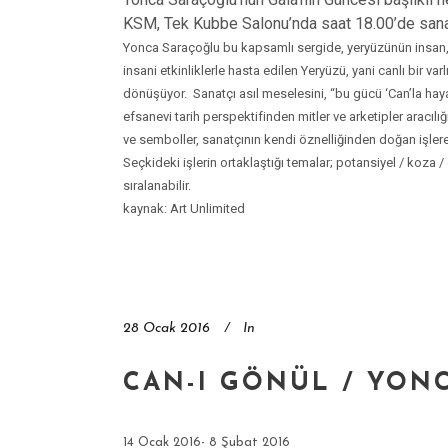
KSM, Tek Kubbe Salonu’nda saat 18.00’de sanats
Yonca Saraçoğlu bu kapsamlı sergide, yeryüzünün insan, h
insani etkinliklerle hasta edilen Yeryüzü, yani canlı bir v
dönüşüyor.
Sanatçı asıl meselesini, “bu gücü ‘Can’la ha
efsanevi tarih perspektifinden mitler ve arketipler aracılı
ve semboller, sanatçının kendi öznelliğinden doğan işler
Seçkideki işlerin ortaklaştığı temalar; potansiyel / koz
sıralanabilir.
kaynak: Art Unlimited
28 Ocak 2016
In
CAN-I GÖNÜL / YON
14 Ocak 2016- 8 Şubat 2016