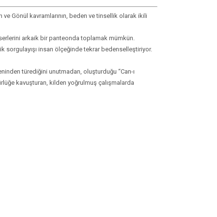
 ve Gönül kavramlarının, beden ve tinsellik olarak ikili
eserlerini arkaik bir panteonda toplamak mümkün.
tik sorgulayışı insan ölçeğinde tekrar bedenselleştiriyo
r.
eninden türediğini unutmadan, oluşturduğu “Can-ı
gürlüğe kavuşturan, kilden yoğrulmuş çalışmalarda