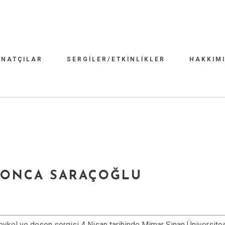
NATÇILAR
SERGILER/ETKINLIKLER
HAKKIM
 YONCA SARAÇOĞLU
heykel ve desen sergisi 4 Nisan tarihinde Mimar Sinan Üniversite