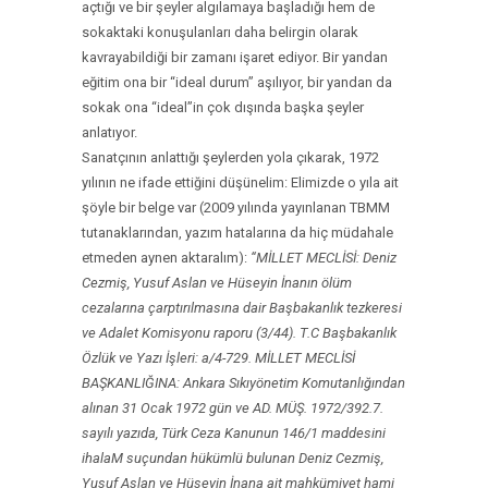
açtığı ve bir şeyler algılamaya başladığı hem de
sokaktaki konuşulanları daha belirgin olarak
kavrayabildiği bir zamanı işaret ediyor. Bir yandan
eğitim ona bir “ideal durum” aşılıyor, bir yandan da
sokak ona “ideal”in çok dışında başka şeyler
anlatıyor.
Sanatçının anlattığı şeylerden yola çıkarak, 1972
yılının ne ifade ettiğini düşünelim: Elimizde o yıla ait
şöyle bir belge var (2009 yılında yayınlanan TBMM
tutanaklarından, yazım hatalarına da hiç müdahale
etmeden aynen aktaralım):
“MİLLET MECLİSİ: Deniz
Cezmiş, Yusuf Aslan ve Hüseyin İnanın ölüm
cezalarına çarptırılmasına dair Başbakanlık tezkeresi
ve Adalet Komisyonu raporu (3/44). T.C Başbakanlık
Özlük ve Yazı İşleri: a/4-729. MİLLET MECLİSİ
BAŞKANLIĞINA: Ankara Sıkıyönetim Komutanlığından
alınan 31 Ocak 1972 gün ve AD. MÜŞ. 1972/392.7.
sayılı yazıda, Türk Ceza Kanunun 146/1 maddesini
ihalaM suçundan hükümlü bulunan Deniz Cezmiş,
Yusuf Aslan ve Hüseyin İnana ait mahkümiyet
hami