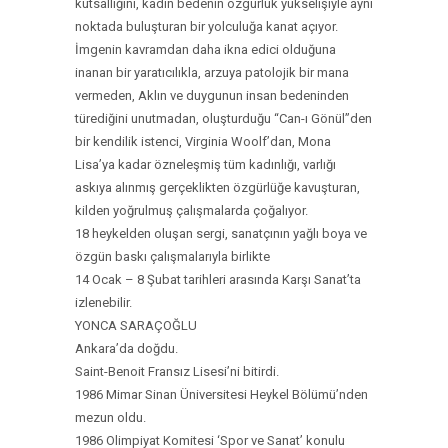
kutsallığını, kadın bedenin özgürlük yükselişiyle aynı
noktada buluşturan bir yolculuğa kanat açıyor.
İmgenin kavramdan daha ikna edici olduğuna
inanan bir yaratıcılıkla, arzuya patolojik bir mana
vermeden, Aklın ve duygunun insan bedeninden
türediğini unutmadan, oluşturduğu “Can-ı Gönül”den
bir kendilik istenci, Virginia Woolf’dan, Mona
Lisa’ya kadar özneleşmiş tüm kadınlığı, varlığı
askıya alınmış gerçeklikten özgürlüğe kavuşturan,
kilden yoğrulmuş çalışmalarda çoğalıyor.
18 heykelden oluşan sergi, sanatçının yağlı boya ve
özgün baskı çalışmalarıyla birlikte
14 Ocak – 8 Şubat tarihleri arasında Karşı Sanat’ta
izlenebilir.
YONCA SARAÇOĞLU
Ankara’da doğdu.
Saint-Benoit Fransız Lisesi’ni bitirdi.
1986 Mimar Sinan Üniversitesi Heykel Bölümü’nden
mezun oldu.
1986 Olimpiyat Komitesi ‘Spor ve Sanat’ konulu