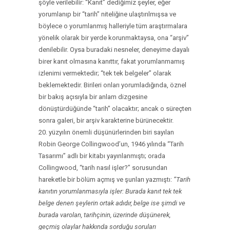
şöyle verilebilir: “Kanıt” dediğimiz şeyler, eğer
yorumlanıp bir “tarih” niteliğine ulaştırılmışsa ve
böylece o yorumlanmış halleriyle tüm araştırmalara
yönelik olarak bir yerde korunmaktaysa, ona “arşiv”
denilebilir. Oysa buradaki nesneler, deneyime dayalı
birer kanıt olmasına kanıttır, fakat yorumlanmamış
izlenimi vermektedir; “tek tek belgeler” olarak
beklemektedir. Birileri onları yorumladığında, öznel
bir bakış açısıyla bir anlam dizgesine
dönüştürdüğünde “tarih” olacaktır; ancak o süreçten
sonra galeri, bir arşiv karakterine bürünecektir.
20. yüzyılın önemli düşünürlerinden biri sayılan
Robin George Collingwood’un, 1946 yılında “Tarih
Tasarımı” adlı bir kitabı yayınlanmıştı; orada
Collingwood, “tarih nasıl işler?” sorusundan
hareketle bir bölüm açmış ve şunları yazmıştı:
“Tarih
kanıtın yorumlanmasıyla işler: Burada kanıt tek tek
belge denen şeylerin ortak adıdır, belge ise şimdi ve
burada varolan, tarihçinin, üzerinde düşünerek,
geçmiş olaylar hakkında sorduğu soruları