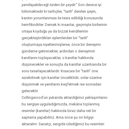
yanıtlayabileceği türden bir şeydir.”
Son derece iyi
bilinmektedir ki tarihçiler, “tarih” denilen şeyin,
kanıtın yorumlanması ile tesis edildiği konusunda
hemfikirdirler. Demek ki insanlar, geçmişte birilerinin
ortaya koyduğu ya da bizzat kendilerinin
gerçekleştirdikleri eylemlerden bir “tarih”
oluşturmaya niyetlenmişlerse, önce bir deneyimi
gündeme getirecekler, ardından o deneyimin
kanıtlarını toplayacaklar, o kanıtlar hakkında
düşünecekler ve sonuçta da kanıtlar uzantısında bir
soru tasarlayacaklardır. Kısacası bir “tarih” öne
sürebilmek için kanıtlar önceliklidir; onlar üzerine
düşünmek ve yanıtlarını keşfetmek ise sonradan
gelecektir.
Collingwood’un yukarıda aktardığımız yaklaşımlarını
bu sergiye uyguladığımızda, mekâna toplanmış
resimler (kanıtlar) hakkında biraz daha net bir
saptama yapabiliriz. Ama önce şu ön bilgiyi
aktaralım: Sanatçı, sergide izlediğimiz bu resimleri