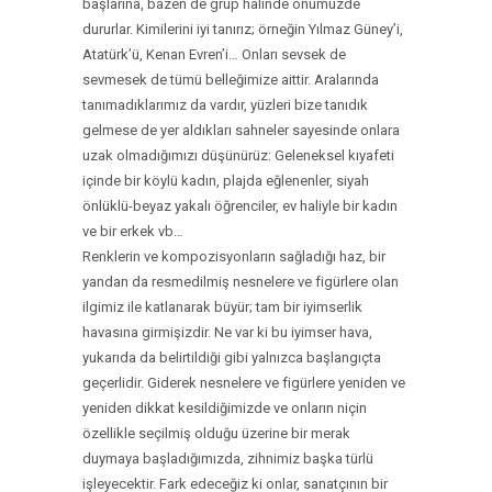
başlarına, bazen de grup halinde önümüzde
dururlar. Kimilerini iyi tanırız; örneğin Yılmaz Güney’i,
Atatürk’ü, Kenan Evren’i… Onları sevsek de
sevmesek de tümü belleğimize aittir. Aralarında
tanımadıklarımız da vardır, yüzleri bize tanıdık
gelmese de yer aldıkları sahneler sayesinde onlara
uzak olmadığımızı düşünürüz: Geleneksel kıyafeti
içinde bir köylü kadın, plajda eğlenenler, siyah
önlüklü-beyaz yakalı öğrenciler, ev haliyle bir kadın
ve bir erkek vb…
Renklerin ve kompozisyonların sağladığı haz, bir
yandan da resmedilmiş nesnelere ve figürlere olan
ilgimiz ile katlanarak büyür; tam bir iyimserlik
havasına girmişizdir. Ne var ki bu iyimser hava,
yukarıda da belirtildiği gibi yalnızca başlangıçta
geçerlidir. Giderek nesnelere ve figürlere yeniden ve
yeniden dikkat kesildiğimizde ve onların niçin
özellikle seçilmiş olduğu üzerine bir merak
duymaya başladığımızda, zihnimiz başka türlü
işleyecektir. Fark edeceğiz ki onlar, sanatçının bir