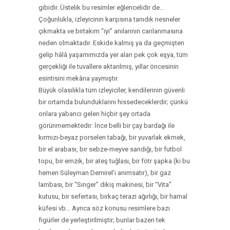
gibidir. Üstelik bu resimler eğlencelidir de…
Çoğunlukla, izleyicinin karşısına tanıdık nesneler
çıkmakta ve birtakım “iyi” anılarının canlanmasına
neden olmaktadır. Eskide kalmış ya da geçmişten
gelip hâlâ yaşamımızda yer alan pek çok eşya, tüm
gerçekliği ile tuvallere aktarılmış, yıllar öncesinin
esintisini mekâna yaymıştır.
Büyük olasılıkla tüm izleyiciler, kendilerinin güvenli
bir ortamda bulunduklarını hissedeceklerdir; çünkü
onlara yabancı gelen hiçbir şey ortada
görünmemektedir: İnce belli bir çay bardağı ile
kırmızı-beyaz porselen tabağı, bir yuvarlak ekmek,
bir el arabası, bir sebze-meyve sandığı, bir futbol
topu, bir emzik, bir ateş tuğlası, bir fötr şapka (ki bu
hemen Süleyman Demirel’i anımsatır), bir gaz
lambası, bir “Singer” dikiş makinesi, bir “Vita”
kutusu, bir sefertası, birkaç terazi ağırlığı, bir hamal
küfesi vb… Ayrıca söz konusu resimlere bazı
figürler de yerleştirilmiştir; bunlar bazen tek