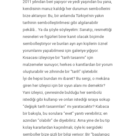
2011 yılından beri yapıyor ve yedi yaşından bu yana,
kendisinin maruz kaldığı her durumun sembollerini
bize aktarıyor. Bu, bir anlamda Türkiye’nin yakın
tarihinin sembolleştirilmesi gibi algılanabilir
pekâlâ… Ya da şöyle söyleyelim: Sanatçı, resmettiği
nesneleri ve figürleri birer kanıt olacak biçimde
sembolleştiriyor ve bunları ayrı ayrı kişilerin öznel
yorumlarını yapabilmesi için galeriye yığıyor.
Kısacası izleyiciye bir “tarih tasarımı” için
malzemeler sunuyor; herkes o kanıtlardan bir yorum
oluşturabilir ve zihninde bir “tarih” işletebilir.
İyi de hepsi bundan mı ibaret? Bu sergi, o mekâna
giren her izleyici için bir oyun alanı mı demektir?
Yani izleyici, çevresinde bulduğu her sembolü
istediği gibi kullanıp ve onları istediği sıraya sokup
“değişik tarih tasarımları” mı yaratacaktır? Kabaca
bir bakışla, bu sorulara “evet” yanıtı verebiliriz; en
azından “olabilir” de diyebiliriz. Ama yine de bu tip
kolay kararlardan kaçınılmalı; öyle ki sergideki
semboller bize gizli bir bilgi veriyor: Bir “başlangıç