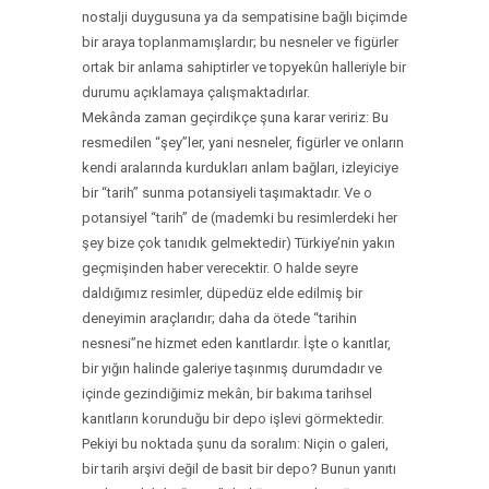
nostalji duygusuna ya da sempatisine bağlı biçimde
bir araya toplanmamışlardır; bu nesneler ve figürler
ortak bir anlama sahiptirler ve topyekûn halleriyle bir
durumu açıklamaya çalışmaktadırlar.
Mekânda zaman geçirdikçe şuna karar veririz: Bu
resmedilen “şey”ler, yani nesneler, figürler ve onların
kendi aralarında kurdukları anlam bağları, izleyiciye
bir “tarih” sunma potansiyeli taşımaktadır. Ve o
potansiyel “tarih” de (mademki bu resimlerdeki her
şey bize çok tanıdık gelmektedir) Türkiye’nin yakın
geçmişinden haber verecektir. O halde seyre
daldığımız resimler, düpedüz elde edilmiş bir
deneyimin araçlarıdır; daha da ötede “tarihin
nesnesi”ne hizmet eden kanıtlardır. İşte o kanıtlar,
bir yığın halinde galeriye taşınmış durumdadır ve
içinde gezindiğimiz mekân, bir bakıma tarihsel
kanıtların korunduğu bir depo işlevi görmektedir.
Pekiyi bu noktada şunu da soralım: Niçin o galeri,
bir tarih arşivi değil de basit bir depo? Bunun yanıtı