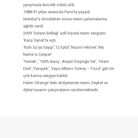
yarışmada ikincilik ödülü aldı.
1988-91 yılları arasında Paris’te yaşadı.
Istanbul’a döndükten sonra resim çalısmalarına
ağırlık verdi.
2009 ‘Sırların Belleği’ adlı kişisel resim sergisini
‘Karşı Sanat’ta açtı.
‘Ruhi Su’ya Saygı’,’12 Eylül’,’Nazım Hikmet’,’My
Name is Casper’
‘Yemek’, ’100% Barış’, Ateşin Düştüğü Yer’, ‘Hrant
Dink’,’Yavaşlık’, ‘Expo Milano Turkey – Food’ gibi bir
çok karma sergiye katıldı.
Halen Cihangir’deki atölyesinde resim, heykel ve
dijital tasarım çalışmalarını sürdürmektedir.