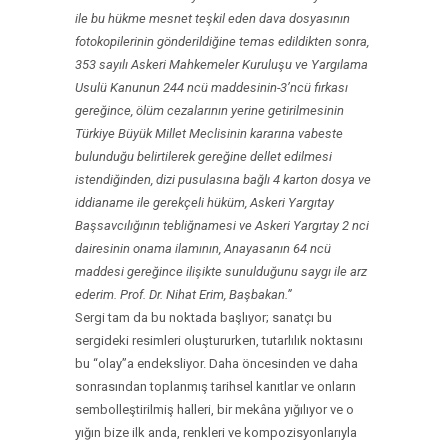
ile bu hükme mesnet teşkil eden dava dosyasının
fotokopilerinin gönderildiğine temas edildikten sonra,
353 sayılı Askeri Mahkemeler Kuruluşu ve Yargılama
Usulü Kanunun 244 ncü maddesinin-3’ncü fırkası
gereğince, ölüm cezalarının yerine getirilmesinin
Türkiye Büyük Millet Meclisinin kararına vabeste
bulunduğu belirtilerek gereğine dellet edilmesi
istendiğinden, dizi pusulasına bağlı 4 karton dosya ve
iddianame ile gerekçeli hüküm, Askeri Yargıtay
Başsavcılığının tebliğnamesi ve Askeri Yargıtay 2 nci
dairesinin onama ilamının, Anayasanın 64 ncü
maddesi gereğince ilişikte sunulduğunu saygı ile arz
ederim. Prof. Dr. Nihat Erim, Başbakan.”
Sergi tam da bu noktada başlıyor; sanatçı bu
sergideki resimleri oluştururken, tutarlılık noktasını
bu “olay”a endeksliyor. Daha öncesinden ve daha
sonrasından toplanmış tarihsel kanıtlar ve onların
sembolleştirilmiş halleri, bir mekâna yığılıyor ve o
yığın bize ilk anda, renkleri ve kompozisyonlarıyla