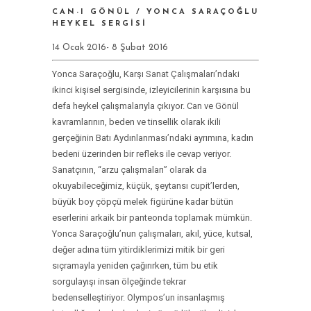
CAN-I GÖNÜL / YONCA SARAÇOĞLU
HEYKEL SERGISI
14 Ocak 2016- 8 Şubat 2016
Yonca Saraçoğlu, Karşı Sanat Çalışmaları’ndaki
ikinci kişisel sergisinde, izleyicilerinin karşısına bu
defa heykel çalışmalarıyla çıkıyor. Can ve Gönül
kavramlarının, beden ve tinsellik olarak ikili
gerçeğinin Batı Aydınlanması’ndaki ayrımına, kadın
bedeni üzerinden bir refleks ile cevap veriyor.
Sanatçının, “arzu çalışmaları” olarak da
okuyabileceğimiz, küçük, şeytansı cupit’lerden,
büyük boy çöpçü melek figürüne kadar bütün
eserlerini arkaik bir panteonda toplamak mümkün.
Yonca Saraçoğlu’nun çalışmaları, akıl, yüce, kutsal,
değer adına tüm yitirdiklerimizi mitik bir geri
sıçramayla yeniden çağırırken, tüm bu etik
sorgulayışı insan ölçeğinde tekrar
bedenselleştiriyo
r. Olympos’un insanlaşmış