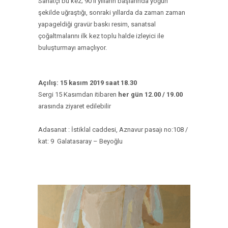
Sanatçı bu kez; 90’lı yılların başlarında yoğun
şekilde uğraştığı, sonraki yıllarda da zaman zaman
yapageldiği gravür baskı resim, sanatsal
çoğaltmalarını ilk kez toplu halde izleyici ile
buluşturmayı amaçlıyor.
Açılış: 15 kasım 2019 saat 18.30
Sergi 15 Kasımdan itibaren
her gün 12.00 / 19.00
arasında ziyaret edilebilir
Adasanat : İstiklal caddesi, Aznavur pasajı no:108 /
kat: 9 Galatasaray – Beyoğlu