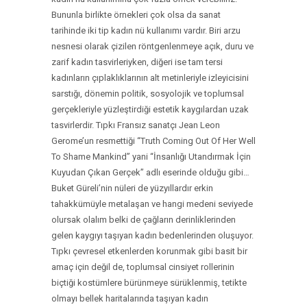
Bununla birlikte örnekleri çok olsa da sanat
tarihinde iki tip kadın nü kullanımı vardır. Biri arzu
nesnesi olarak çizilen röntgenlenmeye açık, duru ve
zarif kadın tasvirleriyken, diğeri ise tam tersi
kadınların çıplaklıklarının alt metinleriyle izleyicisini
sarstığı, dönemin politik, sosyolojik ve toplumsal
gerçekleriyle yüzleştirdiği estetik kaygılardan uzak
tasvirlerdir. Tıpkı Fransız sanatçı Jean Leon
Gerome’un resmettiği “Truth Coming Out Of Her Well
To Shame Mankind” yani “İnsanlığı Utandırmak İçin
Kuyudan Çıkan Gerçek” adlı eserinde olduğu gibi…
Buket Güreli’nin nüleri de yüzyıllardır erkin
tahakkümüyle metalaşan ve hangi medeni seviyede
olursak olalım belki de çağların derinliklerinden
gelen kaygıyı taşıyan kadın bedenlerinden oluşuyor.
Tıpkı çevresel etkenlerden korunmak gibi basit bir
amaç için değil de, toplumsal cinsiyet rollerinin
biçtiği kostümlere bürünmeye sürüklenmiş, tetikte
olmayı bellek haritalarında taşıyan kadın