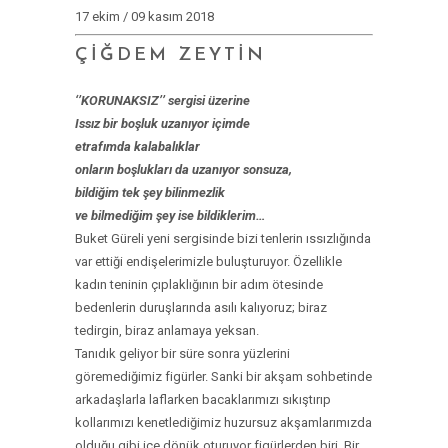
17 ekim / 09 kasım 2018
ÇİĞDEM ZEYTİN
‘’KORUNAKSIZ’’ sergisi üzerine
Issız bir boşluk uzanıyor içimde
etrafımda kalabalıklar
onların boşlukları da uzanıyor sonsuza,
bildiğim tek şey bilinmezlik
ve bilmediğim şey ise bildiklerim…
Buket Güreli yeni sergisinde bizi tenlerin ıssızlığında
var ettiği endişelerimizle buluşturuyor. Özellikle
kadın teninin çıplaklığının bir adım ötesinde
bedenlerin duruşlarında asılı kalıyoruz; biraz
tedirgin, biraz anlamaya yeksan.
Tanıdık geliyor bir süre sonra yüzlerini
göremediğimiz figürler. Sanki bir akşam sohbetinde
arkadaşlarla laflarken bacaklarımızı sıkıştırıp
kollarımızı kenetlediğimiz huzursuz akşamlarımızda
olduğu gibi içe dönük oturuyor figürlerden biri. Bir