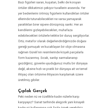
Bazı figürleri saran, kuşatan, belki de koruyan
örtüler dikkatimizi çekiyor tuvallerin arasında. Yer
yer bedenlerini örtmüş figürlerin kullandıkları örtüler
ellerinde tutunabilecekleri ne varsa yamayarak
yarattıkları birer sipere dönüşmüş sanki. Her an
kendilerini gizleyebilecekleri, muhafaza
edebilecekleri örtülerle tetikte bir duruş sergiliyorlar.
Örtü; metafor olarak değerlendirdiğimizde doğası
gereği yumuşak ve kucaklayan bir obje olmasına
rağmen Güreli’nin resimlerinde köşeli parçalarla
form kazanmış. Sıcak, sarılıp sarmalananıp
gezdiğiniz, güvenle uyuduğunuz mutlu bir dünyaya
değil, aksine hızlı ve pratik bir dünyaya ait ve temel
ihtiyaç olan örtünme ihtiyacını karşılamak üzere
üretilmiş gibiler.
Çıplak Gerçek
Peki neden nü ve özellikle kadın nülerle karşı
karşıyayız? Sanat tarihinde alegorik yani kinayeli
kadın nü kullanımına çok fazla örnek verebiliriz.