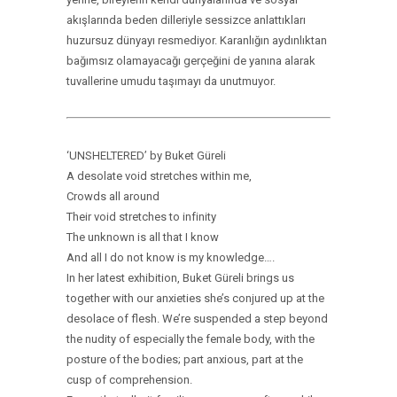
akışlarında beden dilleriyle sessizce anlattıkları
huzursuz dünyayı resmediyor. Karanlığın aydınlıktan
bağımsız olamayacağı gerçeğini de yanına alarak
tuvallerine umudu taşımayı da unutmuyor.
‘UNSHELTERED’ by Buket Güreli
A desolate void stretches within me,
Crowds all around
Their void stretches to infinity
The unknown is all that I know
And all I do not know is my knowledge….
In her latest exhibition, Buket Güreli brings us
together with our anxieties she’s conjured up at the
desolace of flesh. We’re suspended a step beyond
the nudity of especially the female body, with the
posture of the bodies; part anxious, part at the
cusp of comprehension.