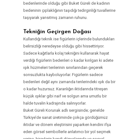
bedenlerinde olduğu gibi Buket Güreli de kadının
bedeninin çıplaklığının taşıdığı tedirginliği tuvallerine
taşıyarak yansıtmış zamanın ruhunu.
Tekniğin Geçirgen Doğası
Kullandığı teknik ise figürlerin içlerinde bulundukları
belirsizliği neredeyse olduğu gibi hissettiriyor.
Sadece kağıtlarla kolaj tekniğini kullanarak hayat
verdiği figürlerin bedenleri o kadar kırılgan ki adete
ışık hüzmeleri tenlerinin sınırlarından geçerek
sonsuzlukta kayboluyorlar. Figürlerin sadece
bedenleri değil aynı zamanda tenlerindeki ışık da bir
o kadar huzursuz. Karanlığın iktidarında titreşen
küçük ışıklar gibi naif ve solgun ama umutlu bir
halde tuvalin kadrajında salınıyorlar.
Buket Güreli Korunak adlı sergisinde; genelde
Türkiye’de sanat üretiminde çokça gördüğümüz
iktidar ve dönem eleştirisini yaparken kendini ifşa
eden görsel sembollerle anlatımcı bir yol seçmek
yerine, bireylerin kendi dünyalarında ve sosyal