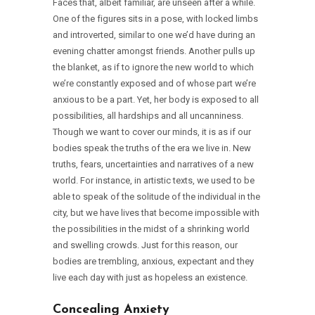
Faces that, albeit familiar, are unseen after a while.
One of the figures sits in a pose, with locked limbs
and introverted, similar to one we’d have during an
evening chatter amongst friends. Another pulls up
the blanket, as if to ignore the new world to which
we’re constantly exposed and of whose part we’re
anxious to be a part. Yet, her body is exposed to all
possibilities, all hardships and all uncanniness.
Though we want to cover our minds, it is as if our
bodies speak the truths of the era we live in. New
truths, fears, uncertainties and narratives of a new
world. For instance, in artistic texts, we used to be
able to speak of the solitude of the individual in the
city, but we have lives that become impossible with
the possibilities in the midst of a shrinking world
and swelling crowds. Just for this reason, our
bodies are trembling, anxious, expectant and they
live each day with just as hopeless an existence.
Concealing Anxiety