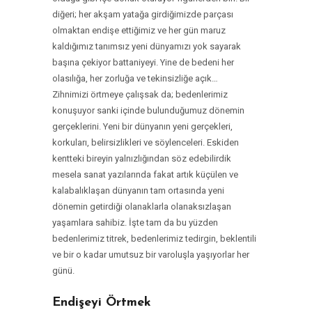
diğeri; her akşam yatağa girdiğimizde parçası
olmaktan endişe ettiğimiz ve her gün maruz
kaldığımız tanımsız yeni dünyamızı yok sayarak
başına çekiyor battaniyeyi. Yine de bedeni her
olasılığa, her zorluğa ve tekinsizliğe açık…
Zihnimizi örtmeye çalışsak da; bedenlerimiz
konuşuyor sanki içinde bulunduğumuz dönemin
gerçeklerini. Yeni bir dünyanın yeni gerçekleri,
korkuları, belirsizlikleri ve söylenceleri. Eskiden
kentteki bireyin yalnızlığından söz edebilirdik
mesela sanat yazılarında fakat artık küçülen ve
kalabalıklaşan dünyanın tam ortasında yeni
dönemin getirdiği olanaklarla olanaksızlaşan
yaşamlara sahibiz. İşte tam da bu yüzden
bedenlerimiz titrek, bedenlerimiz tedirgin, beklentili
ve bir o kadar umutsuz bir varoluşla yaşıyorlar her
günü.
Endişeyi Örtmek