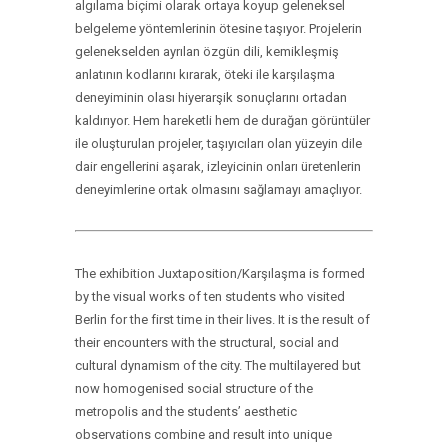
algılama biçimi olarak ortaya koyup geleneksel
belgeleme yöntemlerinin ötesine taşıyor. Projelerin
gelenekselden ayrılan özgün dili, kemikleşmiş
anlatının kodlarını kırarak, öteki ile karşılaşma
deneyiminin olası hiyerarşik sonuçlarını ortadan
kaldırıyor. Hem hareketli hem de durağan görüntüler
ile oluşturulan projeler, taşıyıcıları olan yüzeyin dile
dair engellerini aşarak, izleyicinin onları üretenlerin
deneyimlerine ortak olmasını sağlamayı amaçlıyor.
The exhibition Juxtaposition/Karşılaşma is formed
by the visual works of ten students who visited
Berlin for the first time in their lives. It is the result of
their encounters with the structural, social and
cultural dynamism of the city. The multilayered but
now homogenised social structure of the
metropolis and the students’ aesthetic
observations combine and result into unique