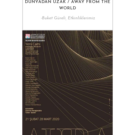
DÜNYADAN UZAK / AWAY FROM THE
WORLD
-
Buket Güreli, Etkinliklerimiz