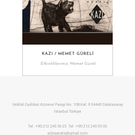
KAZI / MEMET GÜRELI
-
Etkinliklerimiz, Memet Güreli
İstiklal Caddesi Aznavur Pasajı No: 108 Kat: 9 34440 Galatasaray
İstanbul Türkiye
Tel : +90 212 245 56 23. Tel : +90 212 245 35 03
adasanats@gmail.com