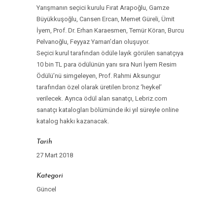
Yarışmanın seçici kurulu Fırat Arapoğlu, Gamze
Büyükkuşoğlu, Cansen Ercan, Memet Güreli, Ümit
İyem, Prof. Dr. Erhan Karaesmen, Temür Köran, Burcu
Pelvanoğlu, Feyyaz Yaman’dan oluşuyor.
Seçici kurul tarafından ödüle layık görülen sanatçıya
10 bin TL para ödülünün yanı sıra Nuri İyem Resim
Ödülü’nü simgeleyen, Prof. Rahmi Aksungur
tarafından özel olarak üretilen bronz ‘heykel’
verilecek. Ayrıca ödül alan sanatçı, Lebriz.com
sanatçı katalogları bölümünde iki yıl süreyle online
katalog hakkı kazanacak.
Tarih
27 Mart 2018
Kategori
Güncel