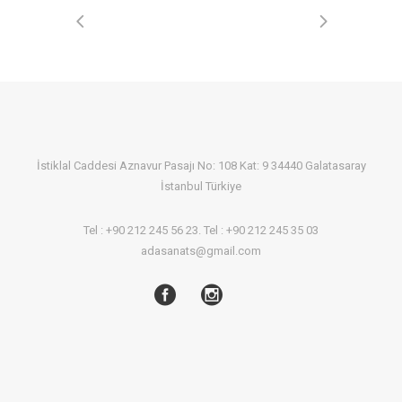
İstiklal Caddesi Aznavur Pasajı No: 108 Kat: 9 34440 Galatasaray
İstanbul Türkiye
Tel : +90 212 245 56 23. Tel : +90 212 245 35 03
adasanats@gmail.com