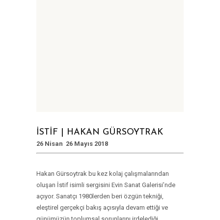
İSTİF | HAKAN GÜRSOYTRAK
26 Nisan  26 Mayıs 2018
Hakan Gürsoytrak bu kez kolaj çalışmalarından
oluşan İstif isimli sergisini Evin Sanat Galerisi’nde
açıyor. Sanatçı 1980lerden beri özgün tekniği,
eleştirel gerçekçi bakış açısıyla devam ettiği ve
günümüzün toplumsal sorunlarını irdelediği