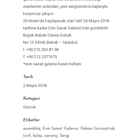
eserlerinin ardından, yeni sergisinde kolajlarıyla
karşımıza çıkıyor.
26 Nisan’da başlayacak olan İstif 26 Mayıs 2018
tarihine kadar Evin Sanat Galerisi’nde görülebilir.
Büyük Bebek Deresi Sokak
No:13 34342 Bebek – İstanbul
t: +90 212 265 81 58
f: +90 212 2577675
*evin sanat galerisi basın bülteni
Tarih
2 Mayıs 2018
Kategori
Güncel
Etiketler
asamblaj, Evin Sanat Galerisi, Hakan Gürsoytrak,
İstif, kolaj, sanatçı, Sergi