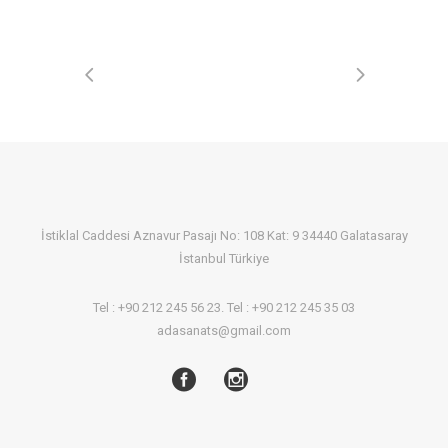
İstiklal Caddesi Aznavur Pasajı No: 108 Kat: 9 34440 Galatasaray
İstanbul Türkiye
Tel : +90 212 245 56 23. Tel : +90 212 245 35 03
adasanats@gmail.com