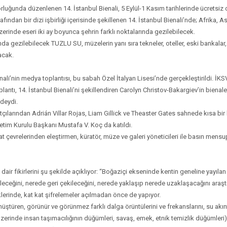
uğunda düzenlenen 14. İstanbul Bienali, 5 Eylül-1 Kasım tarihlerinde ücretsiz 
afından bir dizi işbirliği içerisinde şekillenen 14. İstanbul Bienali’nde; Afrika,
erinde eseri iki ay boyunca şehrin farklı noktalarında gezilebilecek.
 gezilebilecek TUZLU SU, müzelerin yanı sıra tekneler, oteller, eski bankalar, 
acak.
enali’nin medya toplantısı, bu sabah Özel İtalyan Lisesi’nde gerçekleştirildi. İ
antı, 14. İstanbul Bienali’ni şekillendiren Carolyn Christov-Bakargiev’in bienale 
edeydi.
ılarından Adrián Villar Rojas, Liam Gillick ve Theaster Gates sahnede kısa bir 
etim Kurulu Başkanı Mustafa V. Koç da katıldı.
sanat çevrelerinden eleştirmen, küratör, müze ve galeri yöneticileri ile basın mens
air fikirlerini şu şekilde açıklıyor: “Boğaziçi ekseninde kentin geneline yayıla
eceğini, nerede geri çekileceğini, nerede yaklaşıp nerede uzaklaşacağını araştır
iklerinde, kat kat şifrelemeler açılmadan önce de yapıyor.
önüştüren, görünür ve görünmez farklı dalga örüntülerini ve frekanslarını, su akın
üzerinde insan taşımacılığının düğümleri, savaş, emek, etnik temizlik düğümleri)