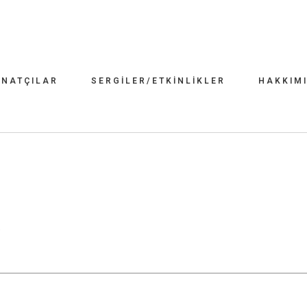
NATÇILAR
SERGILER/ETKINLIKLER
HAKKIM
I