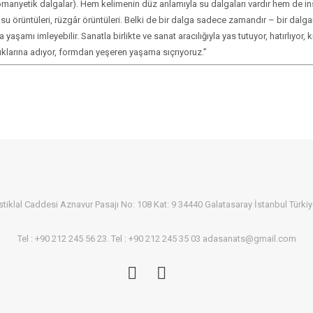
romanyetik dalgalar). Hem kelimenin düz anlamıyla su dalgaları vardır hem de ins
i su örüntüleri, rüzgâr örüntüleri. Belki de bir dalga sadece zamandır – bir dalg
aşamı imleyebilir. Sanatla birlikte ve sanat aracılığıyla yas tutuyor, hatırlıyor
ıklarına adıyor, formdan yeşeren yaşama sıçrıyoruz.”
stiklal Caddesi Aznavur Pasajı No: 108 Kat: 9 34440 Galatasaray İstanbul Türki
Tel : +90 212 245 56 23. Tel : +90 212 245 35 03 adasanats@gmail.com