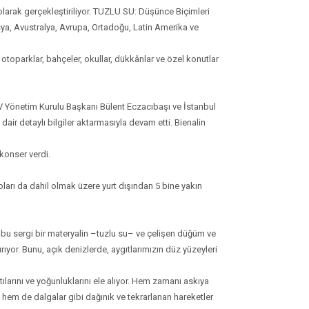
olarak gerçekleştiriliyor. TUZLU SU: Düşünce Biçimleri
 Asya, Avustralya, Avrupa, Ortadoğu, Latin Amerika ve
otoparklar, bahçeler, okullar, dükkânlar ve özel konutlar
KSV Yönetim Kurulu Başkanı Bülent Eczacıbaşı ve İstanbul
dair detaylı bilgiler aktarmasıyla devam etti. Bienalin
konser verdi.
upları da dahil olmak üzere yurt dışından 5 bine yakın
n bu sergi bir materyalin –tuzlu su– ve çelişen düğüm ve
ıyor. Bunu, açık denizlerde, aygıtlarımızın düz yüzeyleri
tılarını ve yoğunluklarını ele alıyor. Hem zamanı askıya
 hem de dalgalar gibi dağınık ve tekrarlanan hareketler