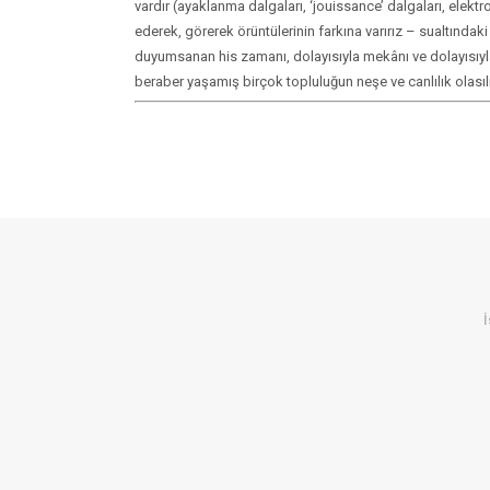
vardır (ayaklanma dalgaları, ‘jouissance’ dalgaları, elekt
ederek, görerek örüntülerinin farkına varırız – sualtındak
duyumsanan his zamanı, dolayısıyla mekânı ve dolayısıyla y
beraber yaşamış birçok topluluğun neşe ve canlılık olasıl
İ