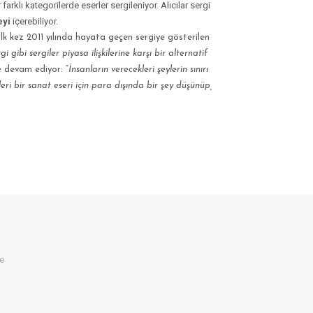
lı kategorilerde eserler sergileniyor. Alıcılar sergi
eyi
içerebiliyor.
İlk kez 2011 yılında hayata geçen sergiye gösterilen
i gibi sergiler piyasa ilişkilerine karşı bir alternatif
e devam ediyor: “
İnsanların verecekleri şeylerin sınırı
eri bir sanat eseri için para dışında bir şey düşünüp,
ye