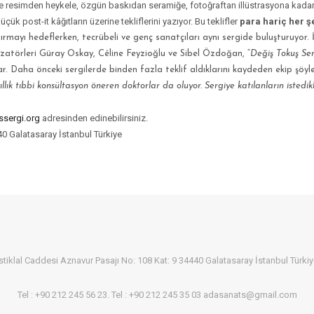
resimden heykele, özgün baskıdan seramiğe, fotoğraftan illüstrasyona kadar fark
çük post-it kâğıtların üzerine tekliflerini yazıyor. Bu teklifler
para hariç her ş
rmayı hedeflerken, tecrübeli ve genç sanatçıları aynı sergide buluşturuyor. 
izatörleri Güray Oskay, Céline Feyzioğlu ve Sibel Özdoğan, “
Değiş Tokuş Serg
lar. Daha önceki sergilerde binden fazla teklif aldıklarını kaydeden ekip şöyl
ık tıbbi konsültasyon öneren doktorlar da oluyor. Sergiye katılanların istedikl
ssergi.org
adresinden edinebilirsiniz.
40 Galatasaray İstanbul Türkiye
stiklal Caddesi Aznavur Pasajı No: 108 Kat: 9 34440 Galatasaray İstanbul Türki
Tel : +90 212 245 56 23. Tel : +90 212 245 35 03 adasanats@gmail.com