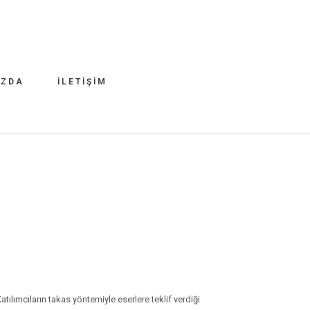
IZDA
İLETIŞIM
tılımcıların takas yöntemiyle eserlere teklif verdiği