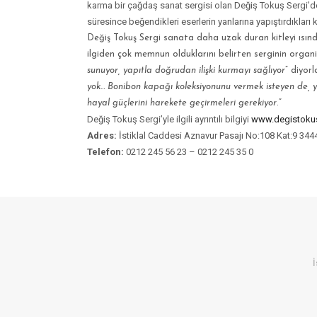
karma bir çağdaş sanat sergisi olan Değiş Tokuş Sergi’de 
süresince beğendikleri eserlerin yanlarına yapıştırdıkları kü
Değiş Tokuş Sergi sanata daha uzak duran kitleyi ısındı
ilgiden çok memnun olduklarını belirten serginin organ
sunuyor, yapıtla doğrudan ilişki kurmayı sağlıyor
” diyor
yok… Bonibon kapağı koleksiyonunu vermek isteyen de, yıll
hayal güçlerini harekete geçirmeleri gerekiyor
.”
Değiş Tokuş Sergi’yle ilgili ayrıntılı bilgiyi
www.degistoku
Adres:
İstiklal Caddesi Aznavur Pasajı No:108 Kat:9 344
Telefon:
0212 245 56 23 – 0212 245 35 0
İ