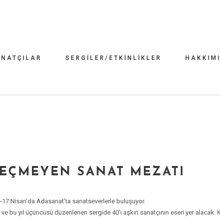
NATÇILAR
SERGILER/ETKINLIKLER
HAKKIM
GEÇMEYEN SANAT MEZATI
-17 Nisan’da Adasanat’ta sanatseverlerle buluşuyor.
n ve bu yıl üçüncüsü düzenlenen sergide 40’ı aşkın sanatçının eseri yer alacak. Ka