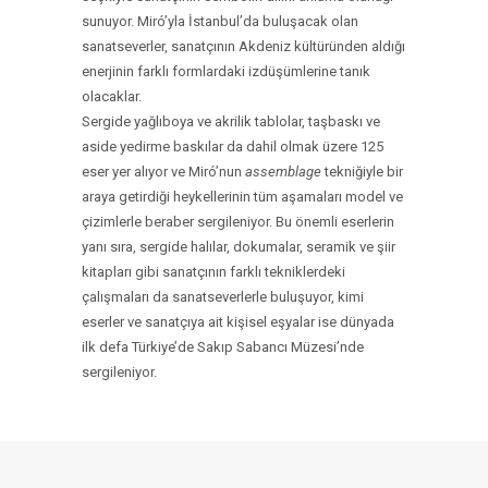
sunuyor. Miró’yla İstanbul’da buluşacak olan
sanatseverler, sanatçının Akdeniz kültüründen aldığı
enerjinin farklı formlardaki izdüşümlerine tanık
olacaklar.
Sergide yağlıboya ve akrilik tablolar, taşbaskı ve
aside yedirme baskılar da dahil olmak üzere 125
eser yer alıyor ve Miró’nun
assemblage
tekniğiyle bir
araya getirdiği heykellerinin tüm aşamaları model ve
çizimlerle beraber sergileniyor. Bu önemli eserlerin
yanı sıra, sergide halılar, dokumalar, seramik ve şiir
kitapları gibi sanatçının farklı tekniklerdeki
çalışmaları da sanatseverlerle buluşuyor, kimi
eserler ve sanatçıya ait kişisel eşyalar ise dünyada
ilk defa Türkiye’de Sakıp Sabancı Müzesi’nde
sergileniyor.