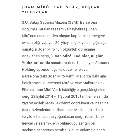
JOAN MIRÓ. KADINLAR, KUŞLAR,
YILDIZLAR
S.Ü. Sakıp Sabancı Müzesi (SSM), Barselona
doğumlu Katalan ressam ve heykeltıraş Joan
Miró’nun eserlerinden oluşan kapsamlı bir sergiye
ev sahipliği yapıyor. 20. yüzyılın çok yönlü, çığır açan
sanatçısı Joan Miró’nun olgunluk dönemine
odaklanan sergi, “
Joan Miró. Kadınlar, Kuşlar,
Yıldızlar
” adıyla sanatseverlerle buluşuyor. Sabancı
Holding sponsorluğu ile düzenlenen ve
Barselona’daki Joan Miró Vakfı, Mallorca’daki aile
koleksiyonu Successió Miró ve yine Mallorca’daki
Pilar ve Joan Miró Vakfı işbirliğiyle gerçekleştirilen
sergi 23 Eylül 2014 – 1 Şubat 2015 tarihleri arasında
ziyaret edilebilecek. Akdeniz coğrafyası ve insanına
dair gözlemlerinden ilham alan Miró’nun, kadın, kuş
ve yıldız temalarına yoğunlaşan sergi, resim, baskı,
heykel ve seramiklerin bulunduğu zengin bir
seçkiyle sanatçının sembolik dilini anlama olanağı