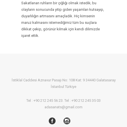
Sakatlanan ruhların bir çığlığı olmak istedik; bu
olayların sonucunda yitip giden yaşamları kutsayıp,
duyarlılığın artmasını amaçladık. Hiç kimsenin
maruz kalmasını istemediğimiz tüm bu suçlara
dikkat çekip, görünür kılmak için kendi dilimizde
işaret ettik.
İstiklal Caddesi Aznavur Pasajı No: 108 Kat: 9 34440 Galatasaray
İstanbul Türkiye
Tel : +90 212 245 56 23. Tel : +90 212 245 35 03
adasanats@gmail.com