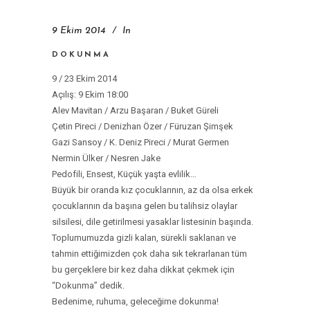
9 Ekim 2014
In
DOKUNMA
9 / 23 Ekim 2014
Açılış: 9 Ekim 18:00
Alev Mavitan / Arzu Başaran / Buket Güreli
Çetin Pireci / Denizhan Özer / Füruzan Şimşek
Gazi Sansoy / K. Deniz Pireci / Murat Germen
Nermin Ülker / Nesren Jake
Pedofili, Ensest, Küçük yaşta evlilik…
Büyük bir oranda kız çocuklarının, az da olsa erkek
çocuklarının da başına gelen bu talihsiz olaylar
silsilesi, dile getirilmesi yasaklar listesinin başında.
Toplumumuzda gizli kalan, sürekli saklanan ve
tahmin ettiğimizden çok daha sık tekrarlanan tüm
bu gerçeklere bir kez daha dikkat çekmek için
“Dokunma” dedik.
Bedenime, ruhuma, geleceğime dokunma!