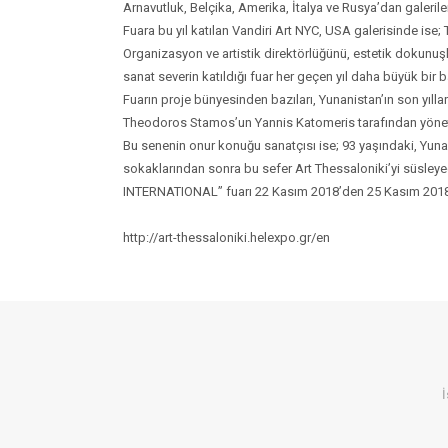
Arnavutluk, Belçika, Amerika, İtalya ve Rusya’dan galerileri
Fuara bu yıl katılan Vandiri Art NYC, USA galerisinde ise;
Organizasyon ve artistik direktörlüğünü, estetik dokunuşlar
sanat severin katıldığı fuar her geçen yıl daha büyük bir b
Fuarın proje bünyesinden bazıları, Yunanistan’ın son yıl
Theodoros Stamos’un Yannis Katomeris tarafından yönetile
Bu senenin onur konuğu sanatçısı ise; 93 yaşındaki, Yunan
sokaklarından sonra bu sefer Art Thessaloniki’yi süsle
INTERNATIONAL” fuarı 22 Kasım 2018’den 25 Kasım 2018 
http://art-thessaloniki.helexpo.gr/en
İ