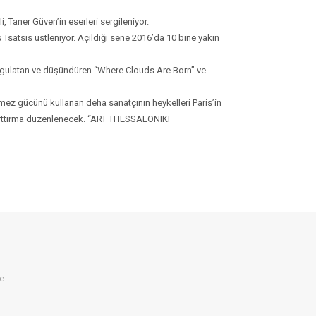
 Taner Güven’in eserleri sergileniyor.
s Tsatsis üstleniyor. Açıldığı sene 2016’da 10 bine yakın
sorgulatan ve düşündüren “Where Clouds Are Born” ve
nmez gücünü kullanan deha sanatçının heykelleri Paris’in
 arttırma düzenlenecek. “ART THESSALONIKI
ye