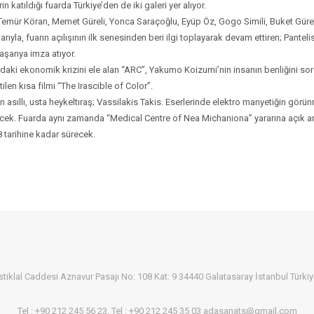
n katıldığı fuarda Türkiye’den de iki galeri yer alıyor.
 Temür Köran, Memet Güreli, Yonca Saraçoğlu, Eyüp Öz, Gogo Simili, Buket Güreli,
ıyla, fuarın açılışının ilk senesinden beri ilgi toplayarak devam ettiren; Panteli
aşarıya imza atıyor.
lardaki ekonomik krizini ele alan “ARC”, Yakumo Koizumi’nin insanın benliğini 
n kısa filmi “The Irascible of Color”.
 asıllı, usta heykeltıraş; Vassilakis Takis. Eserlerinde elektro manyetiğin görü
yecek. Fuarda aynı zamanda “Medical Centre of Nea Michaniona” yararına açık
tarihine kadar sürecek.
stiklal Caddesi Aznavur Pasajı No: 108 Kat: 9 34440 Galatasaray İstanbul Türki
Tel : +90 212 245 56 23. Tel : +90 212 245 35 03 adasanats@gmail.com