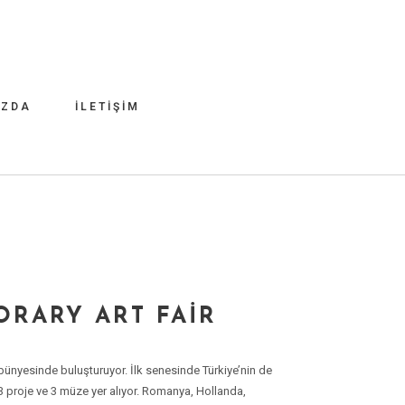
IZDA
İLETIŞIM
ORARY ART FAIR
ı bünyesinde buluşturuyor. İlk senesinde Türkiye’nin de
13 proje ve 3 müze yer alıyor. Romanya, Hollanda,