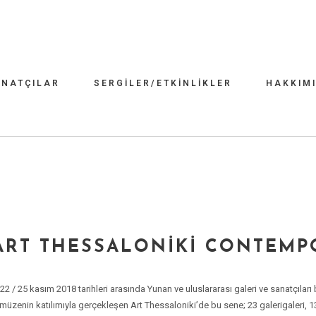
NATÇILAR
SERGILER/ETKINLIKLER
HAKKIM
 ART THESSALONIKI CONTEMP
 22 / 25 kasım 2018 tarihleri arasında Yunan ve uluslararası galeri ve sanatçılar
5 müzenin katılımıyla gerçekleşen Art Thessaloniki’de bu sene; 23 galerigaleri, 