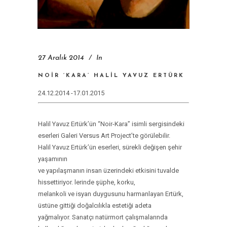
27 Aralık 2014
In
NOIR ‘KARA’ HALIL YAVUZ ERTÜRK
24.12.2014
-17.01.2015
Halil Yavuz Ertürk’ün “Noir-Kara’’ isimli sergisindeki
eserleri Galeri Versus Art Project’te görülebilir.
Halil Yavuz Ertürk’ün eserleri, sürekli değişen şehir
yaşamının
ve yapılaşmanın insan üzerindeki etkisini tuvalde
hissettiriyor. lerinde şüphe, korku,
melankoli ve isyan duygusunu harmanlayan Ertürk,
üstüne gittiği doğalcılıkla estetiği adeta
yağmalıyor. Sanatçı natürmort çalışmalarında