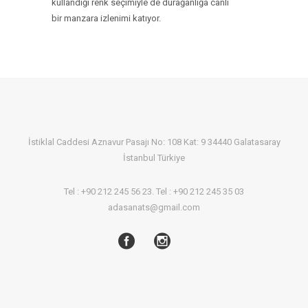
kullandığı renk seçimiyle de durağanlığa canlı
bir manzara izlenimi katıyor.
İstiklal Caddesi Aznavur Pasajı No: 108 Kat: 9 34440 Galatasaray
İstanbul Türkiye
Tel : +90 212 245 56 23. Tel : +90 212 245 35 03
adasanats@gmail.com