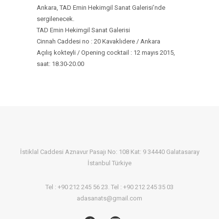
Ankara, TAD Emin Hekimgil Sanat Galerisi’nde
sergilenecek.
TAD Emin Hekimgil Sanat Galerisi
Cinnah Caddesi no : 20 Kavaklıdere / Ankara
Açılış kokteyli / Opening cocktail : 12 mayıs 2015,
saat: 18.30-20.00
İstiklal Caddesi Aznavur Pasajı No: 108 Kat: 9 34440 Galatasaray
İstanbul Türkiye
Tel : +90 212 245 56 23. Tel : +90 212 245 35 03
adasanats@gmail.com