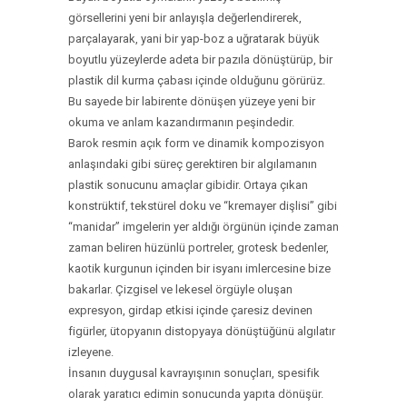
görsellerini yeni bir anlayışla değerlendirerek,
parçalayarak, yani bir yap-boz a uğratarak büyük
boyutlu yüzeylerde adeta bir pazıla dönüştürüp, bir
plastik dil kurma çabası içinde olduğunu görürüz.
Bu sayede bir labirente dönüşen yüzeye yeni bir
okuma ve anlam kazandırmanın peşindedir.
Barok resmin açık form ve dinamik kompozisyon
anlaşındaki gibi süreç gerektiren bir algılamanın
plastik sonucunu amaçlar gibidir. Ortaya çıkan
konstrüktif, tekstürel doku ve “kremayer dişlisi” gibi
“manidar” imgelerin yer aldığı örgünün içinde zaman
zaman beliren hüzünlü portreler, grotesk bedenler,
kaotik kurgunun içinden bir isyanı imlercesine bize
bakarlar. Çizgisel ve lekesel örgüyle oluşan
expresyon, girdap etkisi içinde çaresiz devinen
figürler, ütopyanın distopyaya dönüştüğünü algılatır
izleyene.
İnsanın duygusal kavrayışının sonuçları, spesifik
olarak yaratıcı edimin sonucunda yapıta dönüşür.