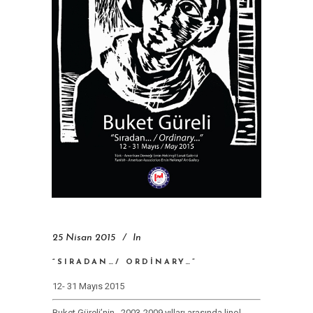
25 Nisan 2015
In
“SIRADAN…/ ORDINARY…”
12- 31 Mayıs 2015
Buket Güreli’nin, 2003-2009 yılları arasında linol