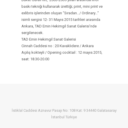
baskı tekniği kullanarak ürettiği; print, mini print ve
exlibris işlerinden oluşan “Sıradan…/ Ordinary…”
isimli sergisi 12- 31 Mayıs 2015 tarihleri arasında
Ankara, TAD Emin Hekimgil Sanat Galerisi’nde
sergilenecek.
TAD Emin Hekimgil Sanat Galerisi
Cinnah Caddesi no : 20 Kavaklıdere / Ankara
Açılış kokteyli / Opening cocktail : 12 mayıs 2015,
saat: 18.30-20.00
İstiklal Caddesi Aznavur Pasajı No: 108 Kat: 9 34440 Galatasaray
İstanbul Türkiye