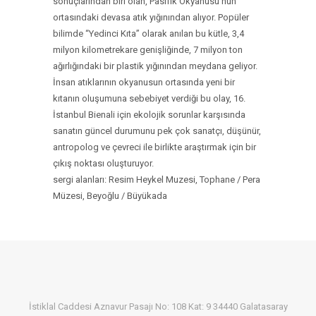
sonuçlarından biri olan, Pasifik Okyanusu’nun
ortasındaki devasa atık yığınından alıyor. Popüler
bilimde “Yedinci Kıta” olarak anılan bu kütle, 3,4
milyon kilometrekare genişliğinde, 7 milyon ton
ağırlığındaki bir plastik yığınından meydana geliyor.
İnsan atıklarının okyanusun ortasında yeni bir
kıtanın oluşumuna sebebiyet verdiği bu olay, 16.
İstanbul Bienali için ekolojik sorunlar karşısında
sanatın güncel durumunu pek çok sanatçı, düşünür,
antropolog ve çevreci ile birlikte araştırmak için bir
çıkış noktası oluşturuyor.
sergi alanları: Resim Heykel Muzesi, Tophane / Pera
Müzesi, Beyoğlu / Büyükada
İstiklal Caddesi Aznavur Pasajı No: 108 Kat: 9 34440 Galatasaray