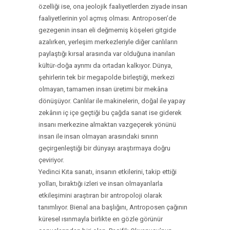
özelliği ise, ona jeolojik faaliyetlerden ziyade insan
faaliyetlerinin yol açmış olması. Antroposen’de
gezegenin insan eli değmemiş köşeleri gitgide
azalırken, yerleşim merkezleriyle diğer canlıların
paylaştığı kırsal arasında var olduğuna inanılan
kültür-doğa ayrımı da ortadan kalkıyor. Dünya,
şehirlerin tek bir megapolde birleştiği, merkezi
olmayan, tamamen insan üretimi bir mekâna
dönüşüyor. Canlılar ile makinelerin, doğal ile yapay
zekânın iç içe geçtiği bu çağda sanat ise giderek
insanı merkezine almaktan vazgeçerek yönünü
insan ile insan olmayan arasındaki sınırın
geçirgenleştiği bir dünyayı araştırmaya doğru
çeviriyor.
Yedinci Kıta sanatı, insanın etkilerini, takip ettiği
yolları, bıraktığı izleri ve insan olmayanlarla
etkileşimini araştıran bir antropoloji olarak
tanımlıyor. Bienal ana başlığını, Antroposen çağının
küresel ısınmayla birlikte en gözle görünür