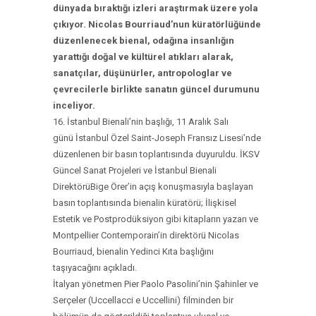
dünyada bıraktığı izleri araştırmak üzere yola
çıkıyor. Nicolas Bourriaud’nun küratörlüğünde
düzenlenecek bienal, odağına insanlığın
yarattığı doğal ve kültürel atıkları alarak,
sanatçılar, düşünürler, antropologlar ve
çevrecilerle birlikte sanatın güncel durumunu
inceliyor.
16. İstanbul Bienali’nin başlığı, 11 Aralık Salı
günü İstanbul Özel Saint-Joseph Fransız Lisesi’nde
düzenlenen bir basın toplantısında duyuruldu. İKSV
Güncel Sanat Projeleri ve İstanbul Bienali
DirektörüBige Örer’in açış konuşmasıyla başlayan
basın toplantısında bienalin küratörü; İlişkisel
Estetik ve Postprodüksiyon gibi kitapların yazarı ve
Montpellier Contemporain’in direktörü Nicolas
Bourriaud, bienalin Yedinci Kıta başlığını
taşıyacağını açıkladı.
İtalyan yönetmen Pier Paolo Pasolini’nin Şahinler ve
Serçeler (Uccellacci e Uccellini) filminden bir