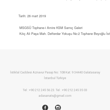
Tarih: 26 mart 2019

 MSGSÜ Tophane-i Amire KSM Sarnıç Galeri

 Kılıç Ali Paşa Mah. Defterdar Yokuşu No:2 Tophane Beyoğlu İs
İstiklal Caddesi Aznavur Pasajı No: 108 Kat: 9 34440 Galatasaray
İstanbul Türkiye
Tel : +90 212 245 56 23. Tel : +90 212 245 35 03
adasanats@gmail.com